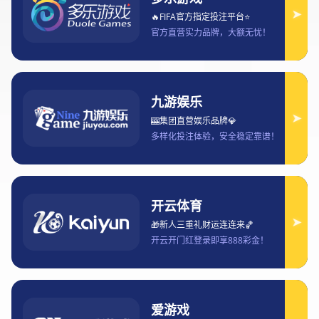
一个激动瞬间》
Posted On:
2025-07-11 13:05:42
在篮球赛事的精彩瞬间中，球迷们无时无刻不期待着那些让
人热血沸腾的瞬间。随着科技的发展，篮球赛事的全场实况
录像成为了广大观众回顾比赛的重要方式。通过这些录像，
球迷不仅能够重温比赛的高光时刻，还可以细致地分析每一
场比赛的进程和战术安排。本文将围绕《精彩回顾：篮球赛
事全场实况录像带你领略每一个激动瞬间》这一主题，详细
探讨四个方面的内容：全场实况录像的功能与重要性、录像
回顾的技术支持与发展、全场录像的战术分析与教学意义、
以及篮球迷与全场录像的互动体验。通过这些阐述，本文将
全面呈现篮球赛事录像如何带给我们丰富的观赛体验，并且
深入分析其在篮球文化中的独特价值。
1、全场实况录像的功能与重要性