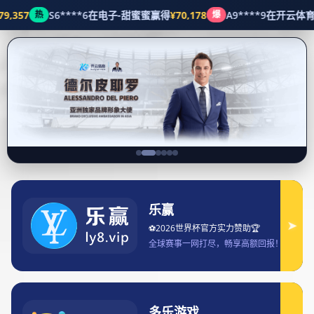
体育资讯
Home
《精彩回顾：篮球赛事全场实况录像带你领略每一个
激动瞬间》
《精彩回顾：篮球赛事全场实况录像带你领略每