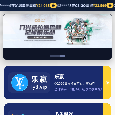
体育资讯
Home
腾讯体育NBA深度解析：新赛季球队动态与球星表现
前瞻
腾讯体育NBA深度解析：新赛季球队动态与球星