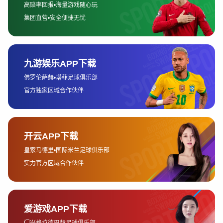
所做的操作也充满了期待。
2、核心球员的状态与表现
核心球员的表现一直是每支球队能否成功的关键所在。随着
新赛季的到来，许多球队的核心球员面临着新的挑战和压
力。对于一些顶级球星来说，他们不仅要保持高水平的个人
表现，还要在球队需要时承担更大的责任，带领球队取得好
成绩。
例如，像勒布朗·詹姆斯、凯文·杜兰特、斯蒂芬·库里等球
员，在过去的赛季中表现稳定，依然是各自球队的绝对核
心。随着年龄的增长，他们的身体状况和竞技状态可能会面
临新的考验。因此，如何保持健康并维持高水平的竞技状态
将是他们的新赛季面临的重要挑战。
与此同时，某些年轻球员也将肩负起更多的责任。像卢卡·