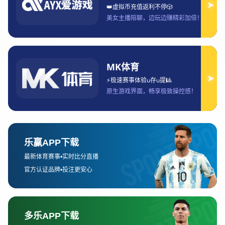
的调整和球队战略的变化，许多球队在休赛期作出了重要的
阵容补强。例如，西部的某些强队通过引进新的角色球员或
补强内线深度，期望在季后赛中提升竞争力。
此外，球队在自由市场上的签约不仅仅是为了短期的补强，
还往往是长远发展的战略布局。例如，某些球队可能会选择
签下年轻的潜力股，重点培养，期望通过几年的积淀后形成
强有力的核心阵容。同时，一些球队则更加注重即战力的提
升，重点引进老将或者有丰富季后赛经验的球员，以增强球
队的实力。
整体来看，新赛季的阵容调整不仅仅是一个单纯的球员替换
问题，背后往往反映了球队对未来几年的战略规划。无论是
为了短期内争取总冠军，还是为未来的核心建设积累资源，
阵容的调整都极为重要。因此，球迷对于这些球队在休赛期