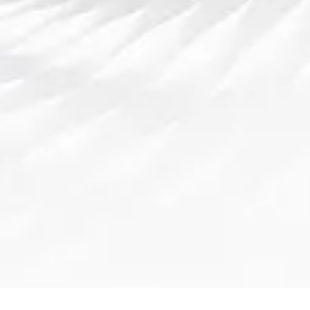
内容
姓名
*
邮箱
*
网址