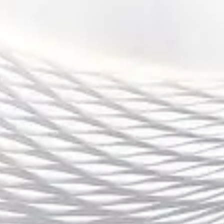
交功能，将来自不同国家和地区的球迷聚集在一起，形成了
一个全球性的球迷社区。在这个社区里，来自不同文化背景
的球迷可以一起分享对比赛的看法、讨论战术，甚至是发布
赛后感言，展现了世界杯赛事全球化的特点。
斗鱼通过全球化的社交功能，为球迷们提供了一个多元文化
交流的平台。例如，用户可以根据自己的语言偏好选择不同
语言的解说频道，或是与其他国家的球迷进行实时互动。这
种跨地域的交流让球迷们更加容易找到志同道合的人一起讨
论比赛，增强了社交属性，也让观赛体验更具国际化。
通过社交化的功能，斗鱼不仅让球迷能够在赛事中享受独特
的社群互动，还使得赛事的讨论和分享跨越国界，形成了一
种全球球迷共振的氛围。这种全球性社交功能使得斗鱼直播
平台成为了世界杯球迷心中不可或缺的一部分。
总结：