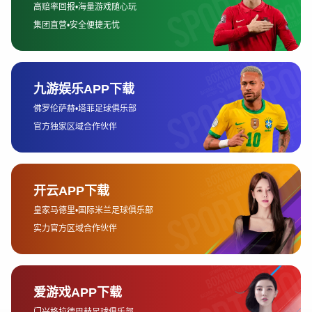
卡顿现象，为全球球迷提供了无与伦比的观赛体验。
2、实时互动功能增添乐趣
除了高质量的画面，斗鱼直播在互动性上也做足了功夫。球
迷不仅可以通过弹幕和评论与其他观众分享实时的观赛感
受，还可以通过投票、竞猜等互动功能参与到赛事当中。这
种互动方式打破了传统观赛的单向性，使得每位观众都能在
直播过程中与他人进行情感共鸣。
特别是在世界杯这样的大型赛事中，斗鱼的弹幕文化更是为
整个观看体验注入了活力。观众们可以通过弹幕实时评论比
赛中的关键时刻，表达对球员表现的看法，甚至形成集体性
幽默和吐槽。这种互动不仅增加了比赛的娱乐性，还创造了
一种社群氛围，让球迷仿佛置身于一个全球范围的体育讨论
现场。