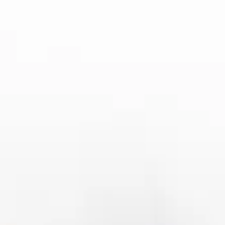
那些对足球战术了解不深的观众也能快速理解比赛的进展。
例如，比赛中的阵型变化、球员的跑动轨迹以及战术布置
等，都会通过解说员的详细讲解得到阐释，这让每场比赛不
仅仅是观赏，还是一次学习足球知识的机会。
此外，斗鱼平台还通过技术手段，在比赛中加入了数据直播
板块。通过实时更新的球员数据、球队统计等信息，球迷可
以更加全面地了解比赛的进程，提升观赛的专业性和深度。
这种创新的赛事分析方式，不仅让球迷的观看体验更加丰
富，也增强了他们对比赛的投入感和兴趣。
4、全球社交功能打造球迷社区
世界杯赛事是一场全球范围的体育盛宴，斗鱼直播通过其社