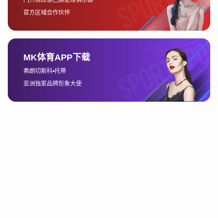
为了增强互动性，斗鱼还设置了多种互动方式。例如，球迷
可以通过虚拟礼物表达对主播和解说员的喜爱，或者通过弹
幕参与赛事的实时投票，预测比赛的最终结果。这些互动功
能使得观众不仅仅是被动的观看者，更是参与者，增加了观
看世界杯赛事的乐趣。
体育赛事
3、专业解说与赛事分析
对于许多球迷而言，世界杯不仅是一个观看比赛的机会，更
是一次享受专家解说和赛事分析的盛宴。斗鱼直播平台邀请
了多位足球领域的专家和资深解说员，对比赛进行详细的分
析和点评。这些专业的解说不仅帮助球迷更好地理解比赛的
细节，也让观众能够从战术、技术层面深度剖析比赛的每个
细节。
斗鱼的解说团队通过清晰的战术分析和球员数据讲解，使得