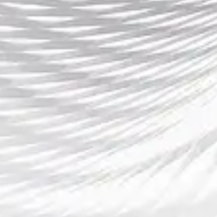
browser for the next time I comment.