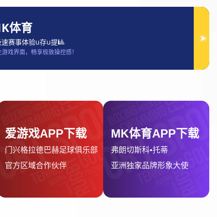
互动 OD体育平台