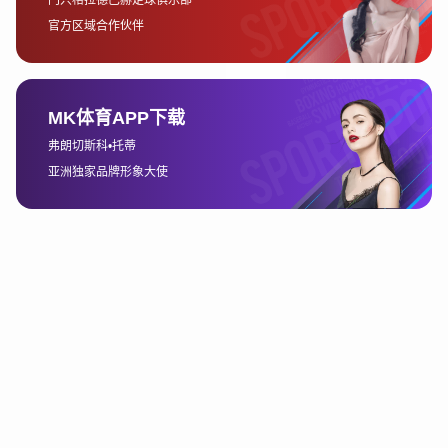
现。战术拆解不仅增强了比赛的可读性，也让观众在欣赏比
赛的同时，感受到篮球运动蕴含的智慧之美。
3、数据分析深化体验
实时数据分析是现代篮球直播不可或缺的重要组成部分。通
过对球员跑动距离、出手效率、对位情况等数据的即时呈
现，观众可以从量化角度理解比赛走势。这些数据为比赛提
供了理性注解，使观赛体验更加立体。
在比赛进行过程中，数据与画面的同步呈现尤为关键。当一
名球员连续得分时，命中率、使用率等数据会直观展示其状
态变化；当球队节奏发生转变时，攻防效率的对比也能迅速
说明问题所在。数据不再是赛后的冰冷统计，而是比赛叙事
的一部分。
OD体育平台
更进一步，深度数据分析还能帮助观众预测比赛走向。通过