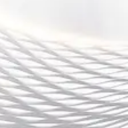
社群讨论，观众在共享情绪与观点的过程中形成共鸣。篮球
直播由此从单向传播转变为多向互动，构建起更具活力和黏
性的观赛生态。
总结：
总体来看，全景解析篮球直播盛宴通过技术、战术、数据与
互动的深度融合，全面提升了篮球比赛的呈现质量与观赛价
值。它不仅让赛场瞬间更加真实可感，也让战术魅力和数据
逻辑清晰呈现在观众眼前，使篮球运动的多重层次得以充分
展现。
在未来的发展中，这种深度体验式的篮球直播模式将持续进
化。随着技术不断进步与观众需求升级，篮球直播有望成为
集学习、娱乐与社交于一体的综合体验平台，让更多人真正
走近篮球、理解篮球、热爱篮球。