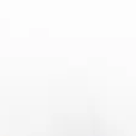
历史数据与实时表现的对照，系统可以给出趋势判断，为观
赛增添思考乐趣。数据分析让篮球直播从感性体验走向理性
洞察，使观众在激情之外获得更多思考空间。
4、实时互动重塑观赛
实时互动功能的加入，彻底改变了观众在篮球直播中的角色
定位。观众不再只是被动接受信息，而是可以通过弹幕、投
票、预测等方式参与到比赛讨论中，与其他观众形成即时交
流。
互动还体现在内容选择的自主性上。观众可以根据个人兴趣
选择特定球员视角、数据面板或战术解析模块，打造专属的
观赛界面。这种高度个性化的体验，使每一位观众都能找到
最适合自己的观赛方式。
此外，互动机制也增强了观赛的情感连接。通过实时评论与