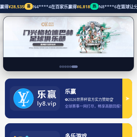
体育资讯
Home
全景解析篮球直播盛宴赛场瞬间与战术魅力尽在眼前
实时互动数据分析深度体验
全景解析篮球直播盛宴赛场瞬间与战术魅力尽在