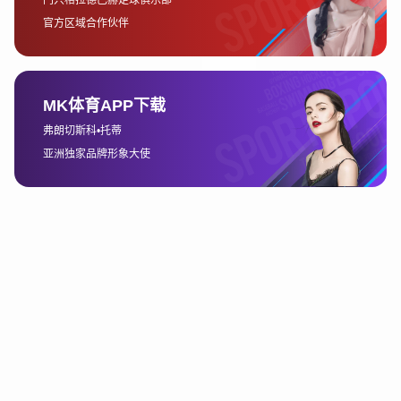
数据驱动还延伸到商业模式创新。通过对用户行为和偏好的
分析，平台能够为企业提供精准营销方案和商业合作策略，
推动体育产品、赛事和服务的商业化落地，实现产业价值最
大化。
3、用户体验持续提升
i米体育始终将用户体验放在首位，通过数字化手段提升运
动参与者的便利性和互动性。无论是在线报名、赛事观看，
还是运动记录和社区交流，用户都能享受到高效、便捷的服
务体验。
平台通过移动端应用和智能设备的结合，实现随时随地的体
育参与和数据记录。用户可以通过APP实时了解赛事动态、
课程信息及运动数据，极大地提高了参与的主动性和趣味
性。