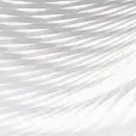
创新的重要力量，为全民健身和体育产业的繁荣发展注入持
续动力。
---