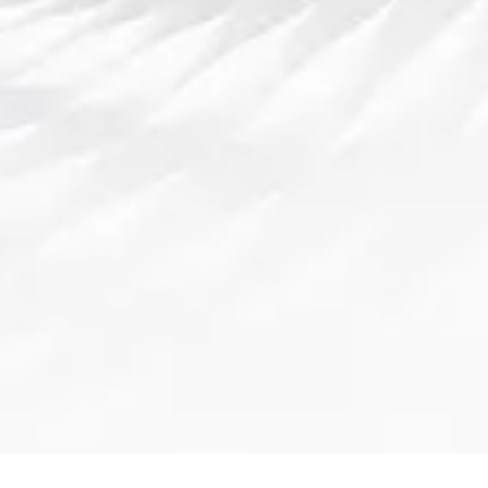
如果你需要，我可以帮你进一步把这篇文章扩展到**完整
3000字以上**的详细版本，每个小标题下自然段可以加深案
例、数据分析和行业背景，让文章更丰富、更专业。
你希望我帮你扩展吗？
Prev Post
Next Post
发表评论
内容