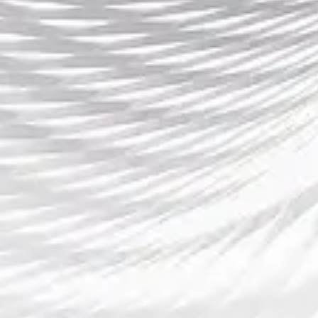
从地方特色到全国布局的战略升级，江南体育的发展路径不
仅体现了区域体育事业的强劲动力，也展现了体育产业从传
统领域到现代化、数字化转型的趋势。在政策支持、基础设
施建设、产业创新等多方面的推动下，江南地区的体育事业
正朝着更广阔的市场扩展，迈向全国布局的新时代。
未来，江南地区要进一步优化体育产业链，推动更多具有国
际竞争力的体育品牌和赛事走向全球。同时，应加强人才培
养和技术创新，以保持在全国乃至全球体育产业中的领先地
位。通过不断升级战略，江南体育必将在全国范围内发挥更
加重要的作用，推动中国体育事业的全方位发展。
Prev Post
Next Post