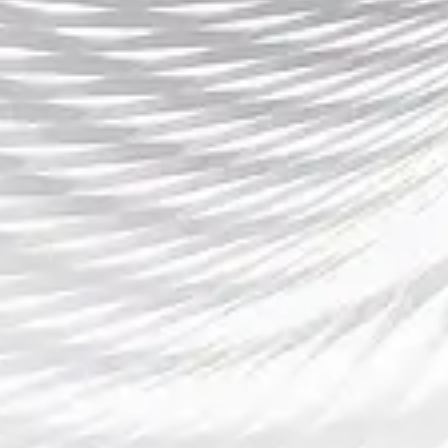
Prev Post
Next Post
发表评论
内容