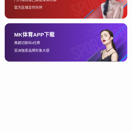
在科技快速发展的背景下，华体育积极引入大数据、人工智
能和物联网技术，为体育发展注入新动能。通过数字化平台
建设，实现赛事管理、用户服务和资源配置的智能化，提高
整体运营效率。
例如，在赛事组织中，华体育利用智能系统进行报名、计
时、成绩分析等环节的管理，不仅提升了赛事的专业性，也
增强了参与者的体验感。同时，数据分析还能为后续赛事优
化提供科学依据。
OD体育平台
此外，华体育还通过可穿戴设备和线上健身平台，推动全民
健身的数字化转型，使用户能够随时随地参与运动。这种科
技赋能不仅拓展了健身场景，也提升了体育服务的精准性与
便捷性。
四、生态体系协同构建