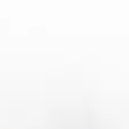
华体育在发展过程中，注重构建多方协同的体育生态体系，
通过政府、企业与社会组织的合作，形成资源共享、优势互
补的发展格局。这种协同机制有效提升了体育产业的整体效
能。
在具体实践中，华体育通过搭建平台，整合场馆资源、赛事
资源与人才资源，实现全链条协同发展。同时，通过政策支
持与市场机制相结合，激发各类主体的参与积极性。
此外，华体育还注重国际交流与合作，通过引进先进经验与
输出优质模式，提升自身在全球体育产业中的影响力。这种
开放式发展路径，为其长期发展提供了更广阔的空间。
总结：
综上所述，华体育通过理念创新、多元赛事融合、智慧科技
赋能以及生态体系构建，全面推动了全民健身事业的发展。