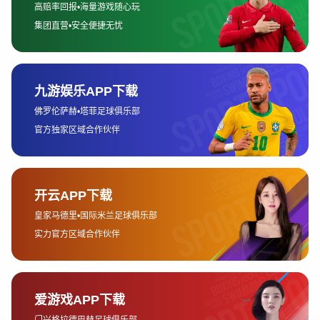
在赛事体系建设方面，华体育积极打造多元化赛事格局，通
过整合竞技赛事、群众赛事与娱乐赛事，构建多层次、多类
型的赛事生态。这种融合模式不仅满足不同群体的需求，也
有效提升了赛事的参与度与观赏性。
华体育还通过跨界合作，将体育与文化、旅游、商业等领域
深度融合，形成“体育+”的发展模式。例如，将地方特色文
化融入赛事活动中，不仅增强赛事吸引力，也带动区域经济
发展，实现多方共赢。
与此同时，华体育注重赛事品牌化建设，通过打造具有影响
力的IP赛事，提升整体市场竞争力。这些赛事不仅成为城市
名片，也成为推动全民健身的重要载体，进一步扩大体育的
社会影响力。
三、智慧科技赋能升级