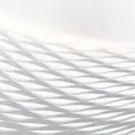
随着中国体育娱乐市场的快速发展，Bet365中国版的前景看
好。中国市场庞大的用户基数和日益增长的体育博彩需求为
Bet365提供了丰富的市场机会。尤其是在足球、篮球等热门
体育项目中，中国的粉丝基础庞大，平台通过提供更精准的
赛事内容和投注选择，有望进一步扩大市场份额。
同时，Bet365中国版通过本地化的营销策略和优质的用户体
验，逐渐建立了与中国用户的深厚连接。平台积极参与到中
国的体育文化和娱乐活动中，提升了品牌在本土的认知度和
好感度。这一策略不仅帮助平台更好地融入中国市场，也为
未来的扩展奠定了坚实的基础。
未来，Bet365中国版可能会进一步扩展其服务范围，涉及更
多的体育项目和娱乐领域。同时，随着中国用户的需求日益
多元化，平台将不断优化其技术和服务，以适应市场的变化
和用户的期待。由此可见，Bet365在中国市场的发展潜力巨