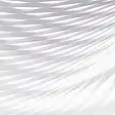
大，未来有望成为中国体育娱乐行业的领军平台。
总结：
总的来说，Bet365官方网站中国版的全面上线，为中国用户
带来了丰富多样的体育娱乐体验。通过提供多元化的体育赛
事、实时赔率、在线娱乐和多种支付方式，Bet365不仅满足
了用户的多样需求，还通过创新的技术和优质的客户服务提
升了整体体验。在未来，Bet365中国版有望凭借其强大的品
牌优势、技术创新以及本地化运营，继续扩大市场份额，并
引领中国体育娱乐行业的发展。
展望未来，Bet365中国版将面临激烈的市场竞争，但其多元
化的服务、优质的用户体验以及强大的市场适应能力使其具
备了在竞争中脱颖而出的实力。随着技术的不断进步和用户
需求的变化，Bet365将在中国市场继续拓展其影响力，成为
行业的重要参与者。