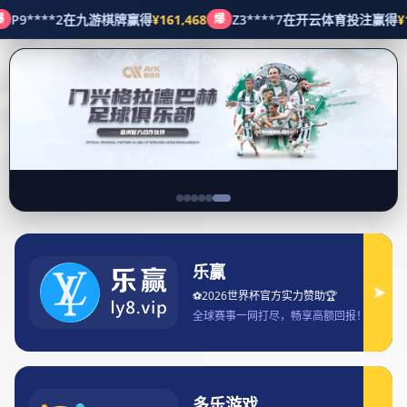
体育资讯
Home
以富游娱乐城为核心打造全新娱乐体验与休闲消费综
合指南解析全景
以富游娱乐城为核心打造全新娱乐体验与休闲消