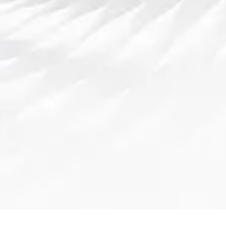
邮箱
*
网址
Save my name, email, and website in this browser
for the next time I comment.