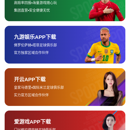
二、娱乐项目体验
以富游娱乐城在娱乐项目设计上强调多样化与互动性，通过
整合传统娱乐与现代数字娱乐形式，构建出覆盖不同年龄层
与兴趣群体的体验体系，使用户能够根据自身偏好自由选择
参与内容。
在互动体验方面，引入沉浸式技术与场景化玩法，例如虚拟
现实体验区与主题互动游戏区，使参与者能够在高度仿真的
环境中获得更强的代入感与参与感，提升整体娱乐质量。
体育赛事
同时，娱乐城还注重动态更新机制，通过定期更新娱乐项目
与主题活动，保持内容的新鲜度与吸引力，从而延长用户停
留时间并增强复访率，形成持续活跃的娱乐生态。
三、休闲消费融合