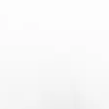
行重新整合与解读。例如球员伤病情况、临时战术变化以及
赛前新闻发布会内容，都可能影响最终判断。
此外，持续更新机制还能够形成趋势追踪效果。通过对多场
比赛的连续观察，可以更准确识别球队状态变化曲线，从而
提升整体分析的连贯性与预测稳定性。
总结：
综上所述，“亚洲杯无插件足球推荐精选赛事分析与精准预
测指南每日更新全方位解读”不仅是一个信息集合概念，更
是一套系统化的赛事分析方法论。从赛况解读到战术分析，
从数据模型到每日更新机制，各个环节相互支撑，共同构建
出完整的分析框架，使得对赛事的理解更加立体与全面。
在实际应用过程中，这种多维度分析方式能够有效提升对比
赛走势的判断能力，同时减少单一信息来源带来的偏差。通
过持续优化与动态调整，整体分析体系将更加贴近真实比赛