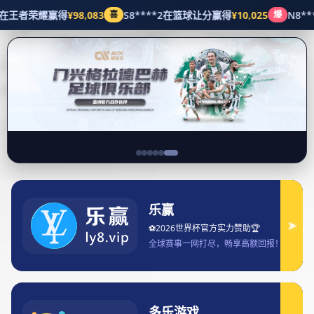
体育资讯
Home
亚洲杯无插件足球推荐精选赛事分析与精准预测指南
每日更新全方位解读
亚洲杯无插件足球推荐精选赛事分析与精准预测