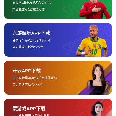
从国语视角解读欧洲杯盘口，最大的优势在于信息转化效
率。中文信息源对赛事解读更加本地化，能够快速将复杂的
欧洲数据与战术分析转化为易于理解的逻辑结构，从而降低
认知门槛。
同时，国语用户在信息筛选上更依赖结构化解读，例如解说
员分析、战术复盘与数据总结，这使得对盘口变化的理解更
偏向“逻辑推演”，而非单纯依赖赔率直观变化。这种思维方
式在复杂赛事中具有一定优势。
不过需要注意的是，国语信息环境也可能存在滞后或二次传
播偏差，因此在解读盘口时应结合原始数据源与国际市场动
态，避免因信息延迟导致误判。
3、投注策略构建
在实际投注策略构建中，核心在于建立“赔率—盘口—节奏”的
三维分析模型。通过观察盘口变化节奏，可以初步判断市场