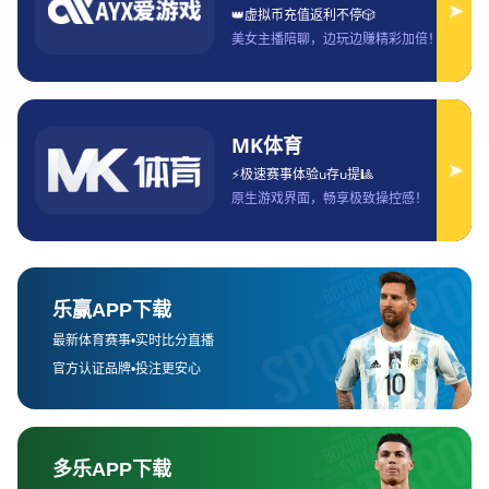
态定价过程。博彩公司在初盘设定阶段，会结合球队历史战
绩、阵容完整度以及市场热度进行综合评估，从而形成一个
基础让球结构。这一结构并非静态，而是随着资金流入不断
调整。
在临场阶段，盘口变化往往更具敏感性。当大量资金集中流
向某一方向时，庄家会通过升盘或降盘的方式进行风险对
冲，使市场重新达到平衡。因此盘口波动并不一定代表真实
战力变化，而更多体现资金博弈的结果。
此外，欧洲杯赛事由于关注度极高，信息传播速度快，舆论
因素也会间接影响盘口调整。例如核心球员伤停消息、战术
变动等，都会引发盘口短时间内的剧烈震荡，这种变化需要
结合多维信息综合判断。
2、国语视角优势析