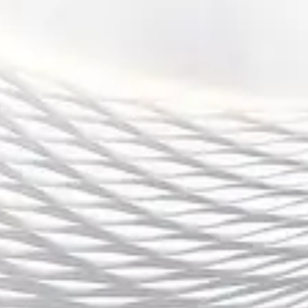
从整体来看，欧洲杯让球盘口的变化不仅是赔率数字的调
整，更是资金、信息与市场情绪共同作用的结果。通过国语
视角进行分析，可以在信息理解层面获得一定优势，但仍需
回归数据与逻辑本身，避免过度依赖单一信息来源。
OD体育平台
在实际应用中，投注策略的核心不在于预测绝对结果，而在
于构建稳定的分析体系与风险控制机制。只有在持续优化模
型与保持理性判断的基础上，才能在复杂多变的赛事环境中
形成相对稳健的决策路径。