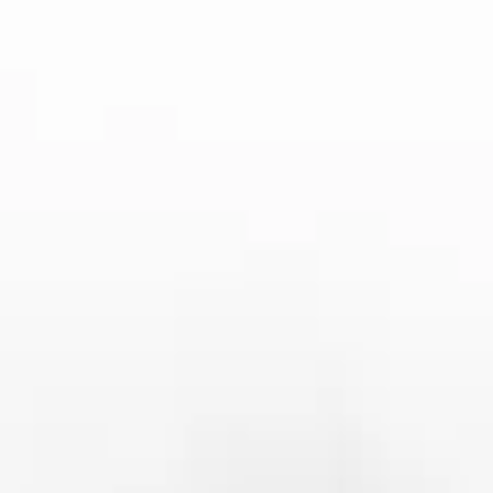
策依然是其发展的最大障碍。中国政府近年来加大了对非
进一步拓展，可能会面临越来越多的法律风险。
之一，拥有强大的品牌影响力和庞大的用户基础。随着中国
et365仍有一定的市场潜力。然而，这种市场潜力能否
对中国政府日益严格的监管政策。
的挑战，但也充满机遇。如果bet365能够合理规避法律风
场中占据一席之地。然而，面对中国政府对博彩业的严格
影响，需谨慎应对。
也不乏机会。尽管中国严格的法律环境使得其在中国市场的
技术手段，成功吸引了大量中国用户。未来，bet365需要
加强与中国监管部门的沟通，确保其在中国市场的稳健发