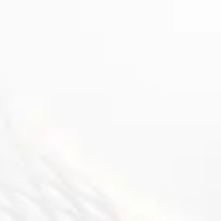
台的目光，但中国政府对博彩活动的零容忍政
法博彩的打击力度，bet365如果在中国市场
另一方面，bet365作为全球最大的博彩公司
年轻人对体育娱乐和博彩活动的需求日益增加，b
转化为实际收益，依赖于bet365如何有效应
总的来说，bet365在中国市场的前景面临严峻
险，采取更加合规的策略，或许能够在中国市
监管，bet365的未来发展将受到众多因素的
总结：
体育赛事
bet365在中国市场的发展面临诸多挑战，但
扩展受到很大限制，但bet365通过跨境运营和
更加重视合规性，防范可能的法律风险，同时
展。