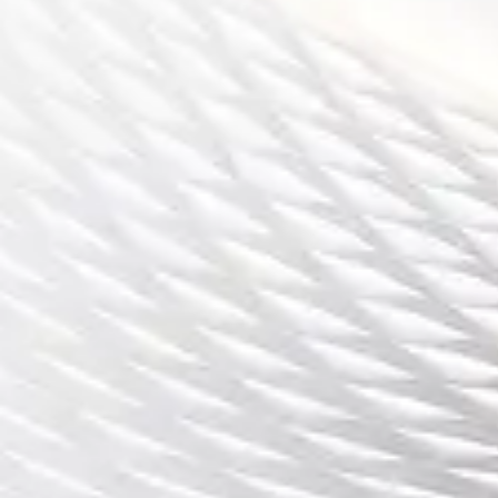
总而言之，bet365在中国市场的业务发展现
潜力。如何平衡两者，走出一条合规且可持续的发
关键。
Prev Post
发表评论
内容