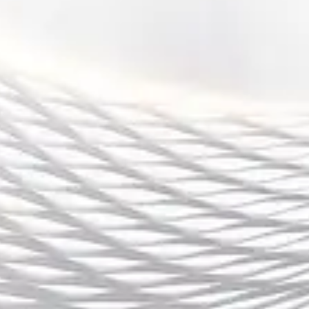
状是复杂的。既面临着严格的法律监管，又拥有强大的市场
展道路，将是bet365未来能否在中国市场成功发展的
Next Post