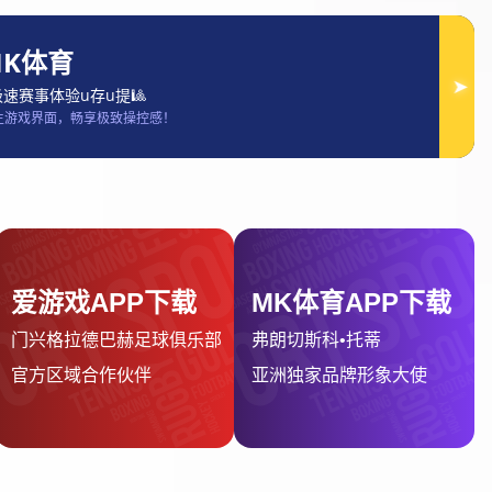
互动 OD体育平台