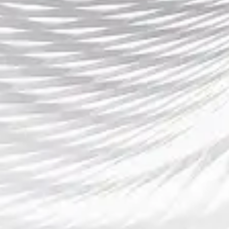
邮箱
*
browser for the next time I comment.