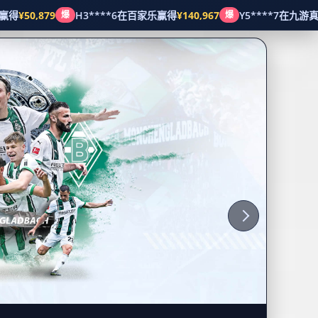
动 OD体育平台