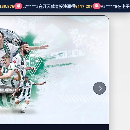
动 OD体育平台
融合