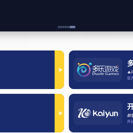
新科技与娱乐生活的完美融合
科技与娱乐生活相结合的理念，深受消费者的青睐。品牌的独
导
了娱乐与生活方式的深刻洞察。这篇文章将从四个方面深
乐玩Lewin如何通过创新科技满足现代消费者对娱乐产品
品设计上如何实现科技与美学的和谐融合；接下来，分析品牌
触达，提升品牌竞争力；最后，剖析乐玩Lewin未来发展
新保持领先地位。本文的分析将帮助读者更全面地了解乐
合，塑造出具有市场竞争力的品牌形象。
的深度投入，特别是在智能娱乐产品领域的领先地位。随着智