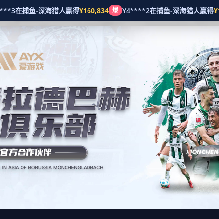
知道OD体育
足球赛事
体育资讯
企业服务
互
体育资讯
me
乐玩Lewin香港品牌探索：创新科技与娱乐生活的完美