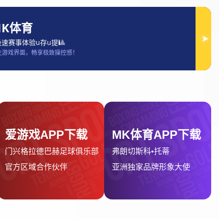
互动 OD体育平台