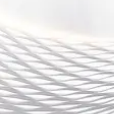
Next Post
邮箱
*