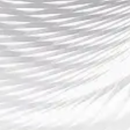
Prev Post
Next Post
发表评论
内容
姓名
*