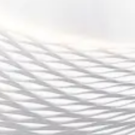
决定了球队能否在关键时刻展现出完整的战术体系。如果这
一点处理不好，即使有超级球员，也很难在季后赛中长久地
保持竞争力。
总结：
通过对下赛季五支豪华阵容难以冲冠的球队进行详细分析，
可以看出，虽然这些球队在纸面上拥有顶级的球员资源，但
它们的实际表现受到了多个因素的制约。阵容深度的不足、
球员间的化学反应不佳、伤病的困扰以及战术体系的不成
熟，这些问题都使得它们难以在竞争激烈的季后赛中脱颖而
出。
最终，任何一支球队要想夺取总冠军，除了依靠个人能力
外，整体阵容的配合和战术的有效执行同样重要。希望这些
豪华阵容能够通过不断调整和优化，解决现有问题，在未来
的赛季中有更好的表现。