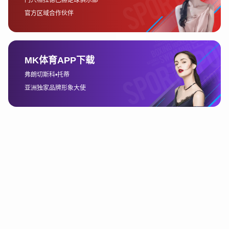
的阵容看起来非常强大，伤病也能让它失去争夺总冠军的能
力。随着赛季的推进，明星球员的伤病往往变得不可避免，
而伤病问题将极大地影响球队的整体表现。
一些球队尽管在纸面上拥有多个全明星球员，但由于频繁的
伤病困扰，导致球队的战斗力大打折扣。伤病不仅会影响球
员个人的状态，还会导致球队的战术体系无法得到充分的发
挥。例如，某些球队的核心球员受伤时，球队的战术核心无
法正常运行，替补球员的表现也常常难以弥补核心球员的缺
席。
此外，伤病也会影响球队的心态和稳定性。随着伤病的积
累，球员们的信心可能受到影响，甚至可能引发球队内部的
不和谐。这种情况下，即使球队在纸面上非常强大，但由于
伤病问题的困扰，最终仍然难以在关键时刻表现出应有的实
力。
OD体育平台