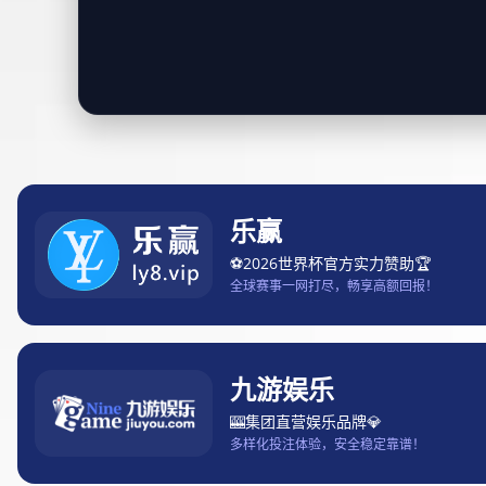
AG电子游戏：探索创新玩法与
Posted On:
2024-12-14 00:41:58
AG电子游戏，作为全球知名的在线游戏品牌
颖而出。随着科技不断进步，AG电子游戏不
戏行业带来更多可能性。本文将从四个方面对
家，二是技术创新在游戏中的应用，三是AG
方面的详细分析，本文将全面呈现AG电子游戏
1、创新玩法带来的无限吸引力
AG电子游戏的创新玩法是其获得市场竞争力
于基本的游戏机制进行娱乐，而AG则通过不
AG推出的多种互动性游戏模式，使玩家不仅