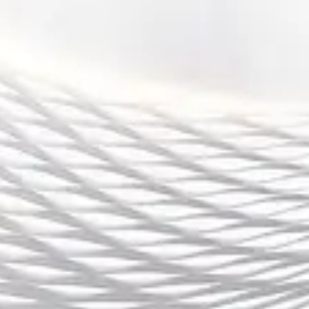
Next Post
邮箱
*