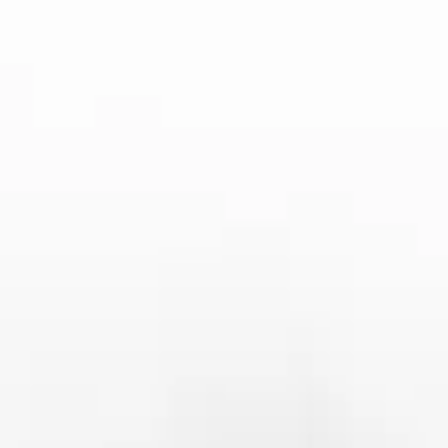
保其在各个市场的合规性。此外，随着行业监管力度的加
，以防止作弊行为和数据泄露事件的发生。
随着玩家需求的多样化，AG需要持续关注玩家的偏好变
分析和玩家反馈，AG可以更加精准地满足玩家需求，增强
，已经在全球娱乐行业中占据了重要位置。从游戏内容的多
强大的竞争力和巨大的发展潜力。未来，随着技术的不断进
扩展其市场份额，并不断提升玩家的游戏体验。
面临来自行业竞争、监管政策以及玩家需求变化等多方面的
在激烈的竞争中立于不败之地。总体而言，AG电子游戏
出了巨大的潜力，未来发展值得期待。