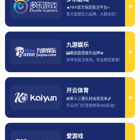
验
Posted On:
2025-09-03 17:41:14
随着体育赛事的全球化发展，足球作为全球最受关注的运动
项目之一，吸引了大量的观众。而法国足球甲级联赛（法
甲）作为欧洲顶级足球联赛之一，凭借其独特的比赛魅力和
豪华的球员阵容，一直是足球迷们热切追捧的赛事。为了让
广大球迷能够更便捷地享受到法甲比赛的精彩直播，优酷平
台推出了全新的法甲直播入口，提供高清赛事直播体验。本
文将从多个角度详细探讨优酷法甲直播入口全面上线的意
义、特点以及如何提升用户观赛体验。首先，文章将介绍优
酷法甲直播入口上线的背景和优势；其次，详细阐述法甲赛
事直播的高清质量保障；然后，分析平台功能和用户互动体
验；最后，讨论优酷法甲直播对球迷观看赛事的影响与意
义。
体育赛事