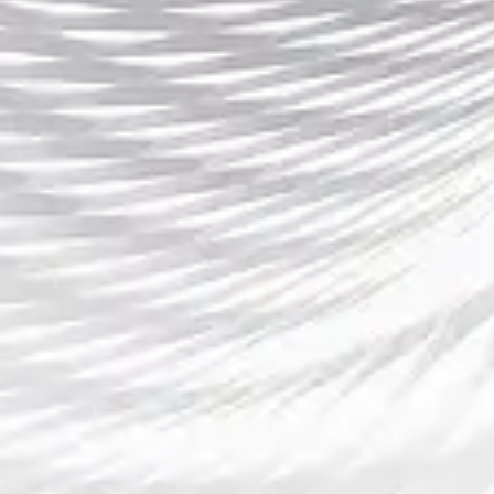
功能，优酷为球迷提供了一个更便捷、更高效的观赛平台。
这不仅丰富了优酷的内容生态，也让更多球迷能够享受法甲
赛事的精彩。
此外，随着法甲赛事在国内的广泛传播，越来越多的球迷能
够通过优酷平台，深入了解法甲联赛的魅力。这不仅为球迷
带来了便捷的观看体验，也促进了体育文化的交流与发展。
未来，优酷还将不断优化直播体验，进一步提升用户的观赛
感受。
Prev Post
Next Post
发表评论