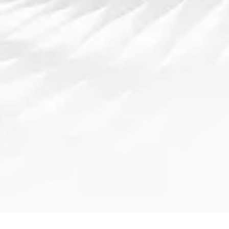
内容
姓名
*
邮箱
*