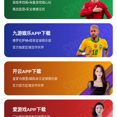
此外，优酷法甲直播入口的上线具有明显的用户优势。首
先，优酷用户基数庞大，平台通过智能推荐等技术，能够为
用户提供个性化的赛事观看体验。其次，优酷平台内嵌的高
清播放技术，确保赛事在直播过程中画质清晰流畅，为用户
带来最真实的观赛感受。
2、法甲赛事直播的高清质量保障
直播质量一直是用户观看体育赛事时最关注的因素之一。优
酷法甲直播入口全面上线后，平台不仅在画质上进行精细化
优化，还在网络稳定性方面做了大量工作，确保观众能够享
受到流畅、清晰的直播体验。
优酷平台采用了高清直播技术，支持多种分辨率选择，从
1080P到4K画质不等。对于那些追求极致画质的用户，平台
提供了最顶级的观看体验，使球迷能够在家中就能享受宛如
亲临现场的视觉冲击。而对于网络环境较差的用户，优酷也