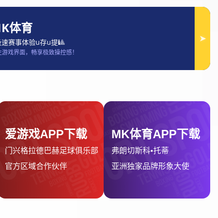
互动 OD体育平台