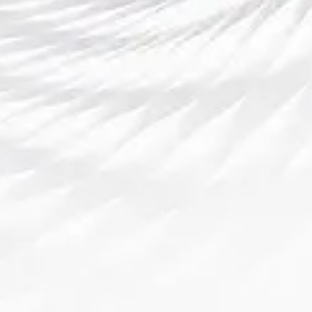
导航
网站地图
互
知道OD体育
XML
平
可
足球赛事
致
体育资讯
企业服务
互动 OD体育平台