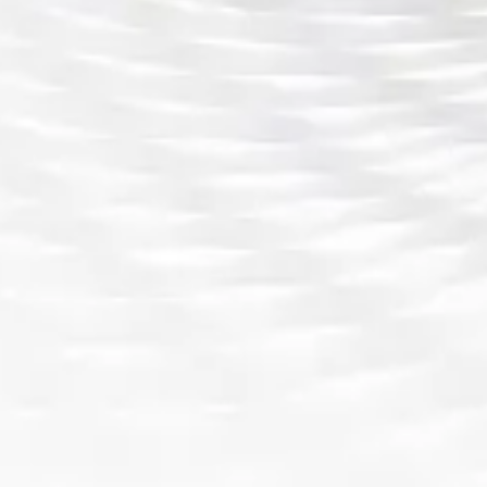
OD体育为全球用户提供专业的体育赛事投注服
务，涵盖足球、篮球、网球等多种热门赛事。
台通过合法认证，确保玩家的投注体验安全、
靠，同时结合多样的娱乐内容，让玩家享受极
的娱乐体验！
2023 - All Rights Reserved
在线投注
.