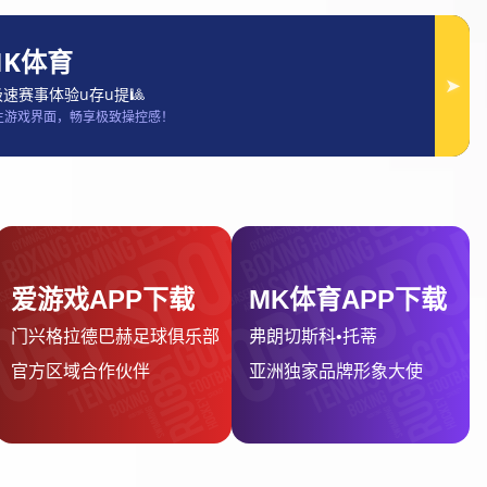
互动 OD体育平台