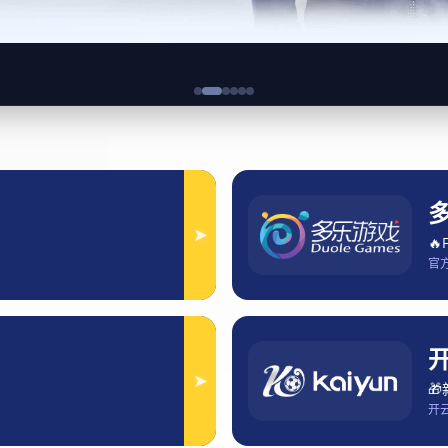
彩赛事全程高清不容错过实时解说多终
导
球赛事之一，每一个比赛日都牵动着无数球迷的心。随着
渐成为球迷获取赛事内容的重要渠道。本文围绕“欧冠直播
实时解说多终端同步”这一核心主题，系统梳理当前主流平
适配等方面的优势与特色。文章将从平台赛事内容的全面
说以及多终端同步观看的便捷性四个方面进行深入阐述，
台。通过全面分析，展现免费观看平台如何在保证观赛质
，让每一位球迷都能随时随地沉浸在欧冠的激情与荣耀之