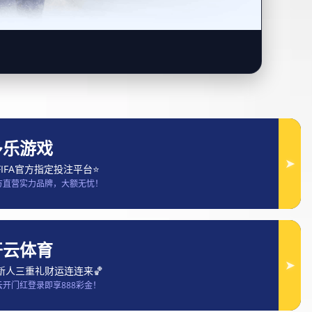
航
知道OD体育
足球赛事
体育资讯
企业服务