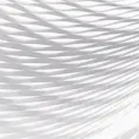
browser for the next time I comment.