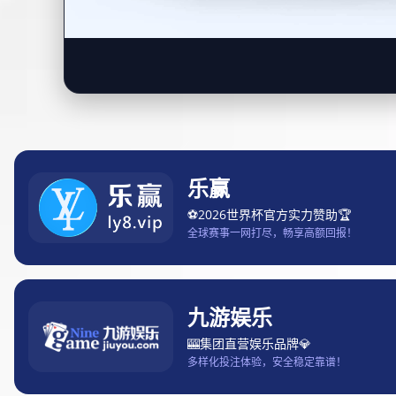
欧冠直播免费观看平台推荐精
端同步
Posted On:
2026-01-18 20:39:51
文章摘要：欧冠联赛作为全球最具影响力的足
互联网技术的发展，欧冠直播免费观看平台逐
免费观看平台推荐精彩赛事全程高清不容错过
台在赛事资源、画质体验、解说服务以及终端
性、高清流畅的观赛体验、专业及时的实时解
帮助球迷更好地理解和选择合适的欧冠直播平
量的同时提升用户体验，让精彩赛事不再错过
中。