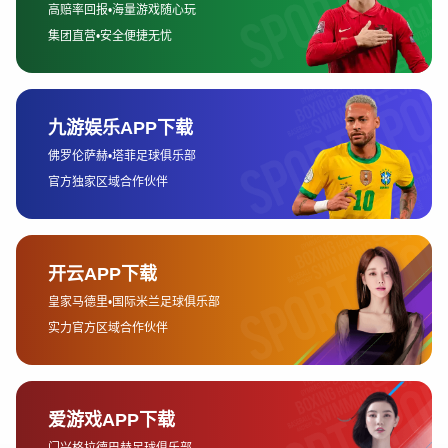
更值得一提的是，多视角与回放功能的引入，让观众可以自
由切换机位或回顾关键瞬间。这种以用户需求为核心的技术
设计，使高清平台不再只是“看比赛”，而是“深度参与比
赛”。
2、赛程结构全面解析
亚冠联赛的赛程结构本身就充满看点，从小组赛到淘汰赛，
每一阶段都蕴含着不同的竞技故事。高清视频在线播放平台
通常会在赛前对赛程进行系统梳理，帮助球迷清晰了解各支
球队的晋级形势与关键节点。
在小组赛阶段，平台通过数据图表与赛程时间轴，直观展示
积分变化与出线概率。这种信息化呈现方式，让球迷在观赛
过程中不仅关注单场胜负，更能从整体角度理解比赛的重要
性。