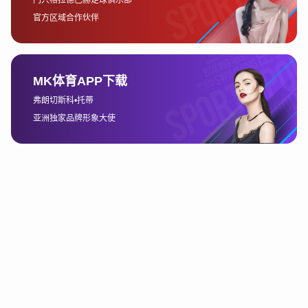
进入淘汰赛后，赛程的紧凑性与对抗强度显著提升。高清平
台会重点标注焦点战役，并结合历史交锋数据、近期状态分
析，为球迷提前解读比赛看点，使每一场对决都更具期待
感。
通过对赛程的全面解析，平台成功将复杂的赛事结构转化为
清晰易懂的信息体系，让不同层次的球迷都能快速融入亚冠
节奏，持续保持观赛热情。
3、强强对决竞技魅力
亚冠联赛最吸引人的部分，莫过于亚洲顶级俱乐部之间的强
强对决。无论是东亚豪门之间的技术流碰撞，还是西亚劲旅
展现出的身体对抗优势，都在高清直播平台上被完整呈现。
通过高清画面，球迷可以清楚观察到球星个人能力的发挥以
及球队整体战术的执行。这种细节层面的呈现，使比赛不再
只是比分的较量，而是战术智慧与临场应变的综合比拼。