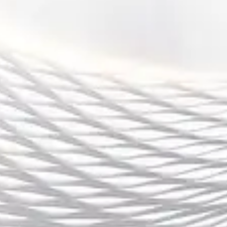
门次数与跑动距离等。这些数据与画面同步展示，使球迷能
够从更理性的角度分析比赛，增强观赛的专业感。
在移动端普及的背景下，平台支持多终端无缝切换，满足球
迷随时随地观看亚冠的需求。这种灵活性让观赛不再受时间
与地点限制，进一步扩大了赛事影响力。
通过互动机制与服务升级，高清视频在线播放平台成功将亚
冠联赛打造为一种社交化、沉浸式的体育娱乐体验，使球迷
与赛事之间建立起更紧密的联系。
总结：
综合来看，亚冠联赛高清视频在线播放平台通过技术创新与
内容整合，实现了对赛程看点与强强对决的全面解析。高清