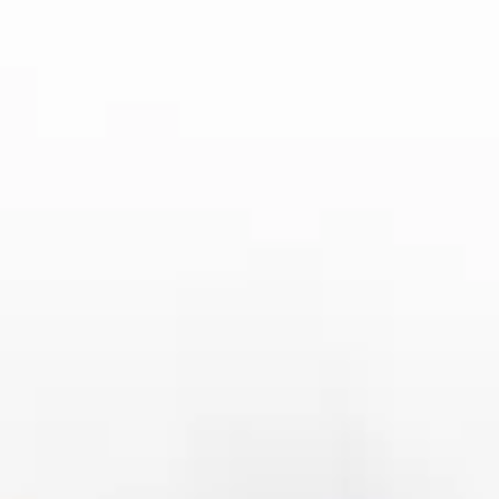
高速镜头不仅改变了比赛的呈现方式，也深刻影响了观众的
观赛体验。通过即时回放与多角度切换，观众仿佛置身于战
术分析室，能够在比赛进行中不断获得新的理解。
这种影像技术的进步，使足球从单纯的娱乐项目，逐渐向兼
具观赏性与知识性的综合体验转变。球迷不再只是情绪化地
支持球队，而是能够讨论阵型变化、技术选择与战术博弈。
在社交媒体时代，高速镜头下的精彩瞬间被迅速传播与二次
解读，形成持续发酵的话题。这不仅延长了欧洲杯比赛的影
响力，也让足球文化在更广泛的层面上得以传播。
总结：
总体而言，高速镜头为欧洲杯赛场提供了一种全新的观察维