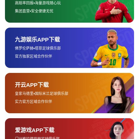
与舒适。
2、多宝体育赛事覆盖与信息更新
多宝体育的赛事覆盖范围十分广泛，几乎涵盖了所有主流体
育项目，包括足球、篮球、网球、冰雪运动、电竞等。无论
是全球顶级赛事，还是地方性、业余赛事，平台都会及时进
行更新与推送。平台内的赛事分类清晰，用户可以根据自己
的兴趣轻松找到各类赛事信息，避免错过任何一个精彩时
刻。
为了确保用户可以及时获得最新的赛事动态，多宝体育还引
入了先进的数据更新技术，确保每场比赛的实时比分、赛事
结果、统计数据等信息准确无误。特别是在重要赛事如世界
杯、奥运会等期间，平台会进行专门的页面优化，增加赛事
的可视化数据展示，帮助用户全面了解赛事进程。