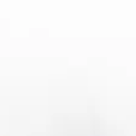
息，为用户提供更加实时、及时的赛事推荐。这种精确的推
荐方式大大提升了用户的参与感与黏性，也增强了平台的互
动性。
此外，智能推荐系统还可以根据用户在平台上的互动行为进
行实时调整。如果用户在某个时间段内表现出对某个项目或
球队的浓厚兴趣，平台会优先推送与之相关的赛事和资讯内
容，确保用户始终能接收到最感兴趣的内容。这种高度个性
化的服务，极大地提升了平台的用户体验。
4、多宝体育平台互动与社区功能
多宝体育在提供丰富赛事信息的同时，也为用户创造了一个
充满互动性的社区环境。平台内设有评论区、论坛、群组等
互动功能，用户可以与其他体育爱好者分享观赛心得、讨论
比赛动态、发表观点。这种社区氛围不仅增强了平台的粘
性，也使得用户之间能够进行更深入的交流。