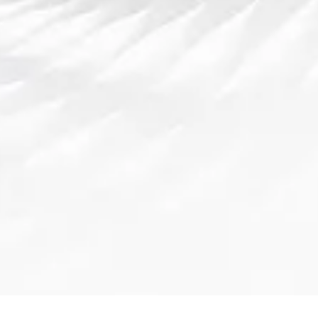
Prev Post
Next Post
发表评论
内容
姓名
*