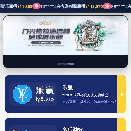
足球赛事
Home
新LY现金网全面升级引领在线娱乐新趋势打造安全稳
定高品质体验
新LY现金网全面升级引领在线娱乐新趋势打造安