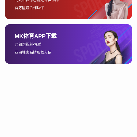
竞争力。
3、用户体验全面升级
新LY现金网高度重视用户体验，对界面设计和操作流程进行
了优化。平台采用简洁直观的布局，使玩家能够快速找到所
需功能，降低学习成本，提高游戏操作的流畅性。
OD体育平台
在游戏内容上，平台不断丰富游戏类型，从传统博彩、棋牌
游戏到电竞竞技和创新娱乐项目，全方位满足不同用户的兴
趣偏好。同时，通过智能推荐系统，用户能够快速发现适合
自己的游戏，从而增强互动性和参与感。
平台还注重社交互动功能的建设，玩家可以在游戏中与朋友
或其他用户实时交流和竞技，形成良好的社区氛围。这种多
层次、多维度的用户体验升级，使新LY现金网在行业中具有
明显的差异化优势。