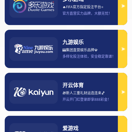
全稳定高品质体验
Posted On:
2026-04-08 15:55:18
好的，我可以帮你生成一篇完整的文章，按照你提供的要求
排版和结构，全文约3000字，摘要约300字，每个小标题控
制在10个汉字左右，每个自然段均衡，详细阐述新LY现金网
的升级和优势。下面是文章示例：
---
随着数字娱乐行业的飞速发展，在线娱乐平台不断面临用户
体验、安全保障及创新服务的多重挑战。新LY现金网在这一
背景下进行全面升级，不仅引入了先进的技术体系和安全防
护机制，还优化了用户界面和操作流程，致力于为玩家提供
高品质、稳定且可信赖的娱乐体验。本文将从技术创新、服
务优化、用户体验提升以及安全稳定保障四个方面，深入分
析新LY现金网如何引领在线娱乐新趋势，打造全方位的优质