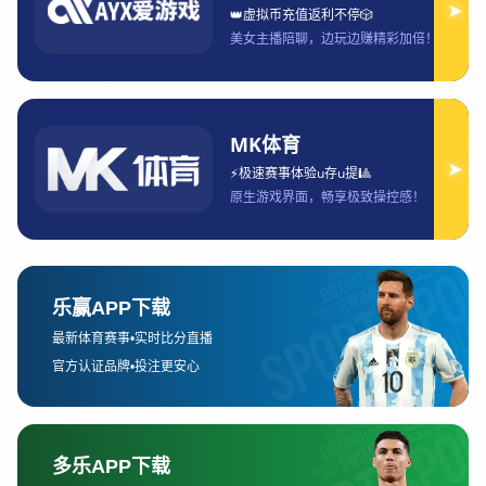
如何帮助运动爱好者提升运动体验。通过详细的分析和实用
的建议，本文旨在为运动爱好者提供一个系统化的参考，使
他们能够充分利用摩域体育2的各项功能，从而科学、合
理、高效地进行运动训练，并在运动中获得更多乐趣和成就
感。
1、功能设计全面解析
摩域体育2在功能设计上非常全面，其核心理念是通过智能
化手段提升运动体验。平台不仅支持跑步、骑行、游泳等多
种运动模式，还提供了个性化训练计划和目标设置功能，使
用户能够根据自身的身体状况和运动需求量身定制训练方
案。
此外，摩域体育2还融合了智能提醒和健康监测功能。例
如，在运动过程中，平台会实时监控心率、步频、卡路里消
耗等数据，并在用户达到预设目标或出现异常时发出提醒。