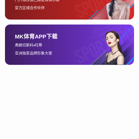
摩域体育2最核心的优势之一就是其精准的数据追踪功能。
平台可以实时记录运动轨迹、速度、距离、心率、消耗热量
等多项指标，并通过可视化图表呈现，帮助用户清晰了解自
身运动状态。
除了基础数据的记录，摩域体育2还利用智能算法对运动数
据进行深度分析。例如，平台可以根据历史数据评估用户的
体能状况，预测最佳运动强度，并提供科学的训练建议，从
而避免运动过度或不足的问题。
平台的数据追踪不仅仅停留在个人层面，还支持周期性报告
和对比分析。用户可以查看每日、每周甚至每月的运动数据
趋势，了解进步情况和不足之处。这种长期跟踪分析对于长
期坚持运动的用户尤为重要，可以有效激励用户持续优化训
练计划。
此外，摩域体育2还支持与第三方健康应用和设备的数据对
接，实现全方位健康管理。例如，用户可以将运动数据与饮