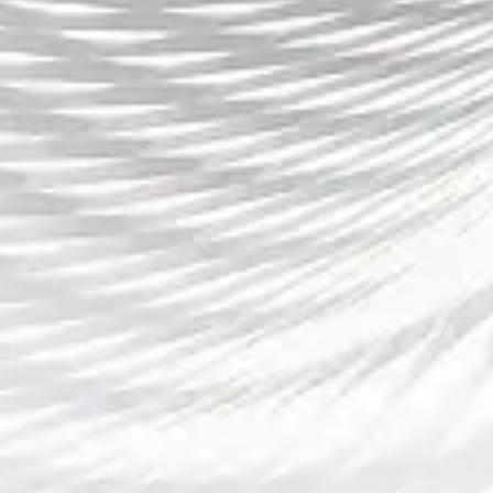
术创新以及商业模式方面形成更强竞争优势。这种开放式生
态布局，使FOF体育逐渐从单一体育娱乐平台转变为综合性
数字体育生态中心。
此外，平台还积极推动体育文化国际化传播。通过多元内容
输出和全球化品牌运营，FOF体育不断促进不同国家和地区
之间的体育文化交流。在全球数字经济快速发展的背景下，
这种文化传播能力也成为平台长期发展的重要支撑。
4、未来创新战略布局
面对未来数字体育娱乐产业的发展机遇，FOF体育正在积极
布局更加前沿的创新战略。随着人工智能、区块链、元宇宙
等新兴技术不断成熟，体育娱乐行业也将迎来更加深刻的变
革。FOF体育通过前瞻性战略规划，努力在新一轮产业升级
中占据领先地位。