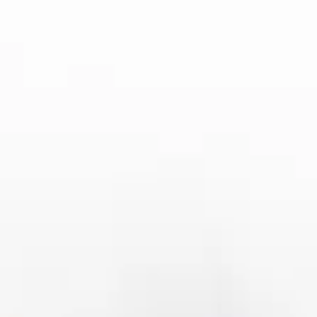
归属感。
4、全球化赛事布局
伟德体育在全球化布局方面具有显著优势。首先，它积极拓
展国际市场，通过与各国体育协会和赛事组织合作，引入更
多国际赛事和高水平运动员，为观众呈现全球顶尖竞技盛
宴。