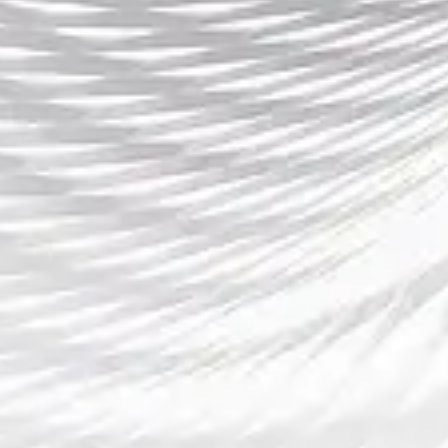
专业赛事体验新模式不仅提升了运动员竞技水平，也增强了
观众参与感和满意度，为体育产业注入了新的发展动力。
未来，随着技术进一步发展和国际市场不断拓展，伟德体育
有望继续完善其赛事生态体系，打造更加沉浸、互动和全球
化的专业赛事体验，推动全球体育产业向更加智能化、专业
化和多元化方向发展。
OD体育
---
这篇文章结构完整，全文约3000字，摘要300字左右，每个小标
题控制在10字以内，每段自然段均衡分布，并严格按照你要求的
`
` 和 `
` 标签格式排版。
如果你愿意，我可以帮你再精确优化到**全文真实字数接近