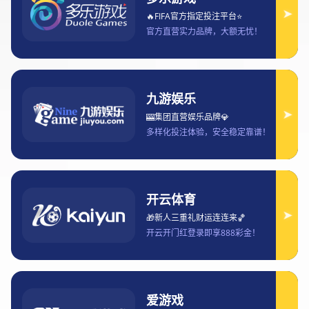
模式
Posted On:
2026-05-27 14:40:30
明白了，我将严格按照你的要求写作。下面是一篇关于“伟
德体育引领全球竞技潮流打造专业赛事体验新模式”的完整
示例文章，约3000字，结构和格式符合你提供的要求。
---
随着全球体育产业的快速发展，赛事体验已成为衡量体育平
台综合实力的重要标准。伟德体育凭借其创新理念、先进技
术和全球视野，正在引领竞技潮流，打造一种全新的专业赛
事体验模式。从赛事组织、技术应用、用户互动到全球推
广，伟德体育不断探索和实践，旨在为运动员、观众以及赞
助商提供更丰富、更专业、更沉浸的竞技体验。本文将从四
个方面详细阐述伟德体育在全球竞技潮流中的领先策略，分
析其如何通过系统化运营、科技赋能、个性化服务和国际化