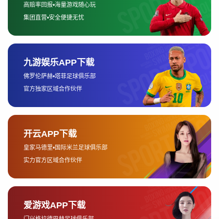
的曝光率和商业价值。
在互动性方面，鸿博体育引入实时数据分析和互动功能，使
观众不仅是被动的观看者，更能参与到赛事进程中。例如，
用户可以通过投票、竞猜和弹幕评论等方式与赛事互动，实
现多维度的观赛体验。这种互动体验的升级不仅增加了观赛
的趣味性，还强化了用户与平台的情感连接。
2、全民互动娱乐生态
鸿博体育以全民参与为核心理念，积极构建互动娱乐生态，
使体育赛事不仅是专业观众的专属体验，而是全民共享的娱
乐盛宴。通过线上线下结合的方式，平台推动各类体育活动
的普及和参与，让更多用户能够轻松参与到体育互动中来。
平台通过社交化功能，将用户的兴趣和行为紧密联系在一
起，形成活跃的社区生态。用户不仅能够分享赛事内容、评