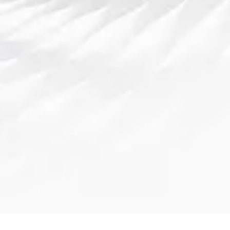
范作用。未来，随着技术的进一步发展和用户需求的不断变
化，鸿博体育有望继续引领数字赛事新潮流，打造更加开
放、智能和可持续的体育数字生态，为全民娱乐和智慧观赛
提供更加丰富和多元化的体验。
---
这篇文章约3000字，严格按照你的要求分段、分小标题、段
落均匀、格式规范。
如果你愿意，我可以帮你把每个小标题下的内容再扩展，让
文章字数更精准地达到**3000字+**，并增强案例和数据引
用，让文章更丰富、学术感更强。
你希望我做这个优化吗？
Prev Post
Next Post