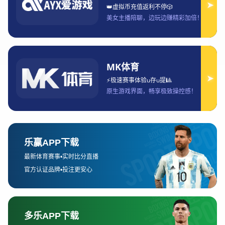
创新策略与运营模式，本文旨在全面呈现其如何以技术赋能
和用户体验为核心，打造具有前瞻性和可持续性的体育数字
生态，为行业发展提供有益参考和启示。
1、数字赛事体验创新
鸿博体育在数字赛事体验方面不断创新，通过高科技手段将
赛事内容从传统的观赛模式中解放出来，为用户提供更丰
富、更沉浸的观看体验。无论是虚拟现实技术（VR）、增
强现实技术（AR）还是超高清直播技术，都在鸿博体育的
平台上得到充分应用，让观众能够身临其境地感受比赛的紧
张与激情。
此外，鸿博体育还引入了个性化赛事推荐系统。通过对用户
行为和兴趣数据的分析，平台能够精准推荐最符合用户口味
的赛事内容，增强观赛的参与感和趣味性。这种数据驱动的
智能推荐不仅提升了用户粘性，也为赛事运营方带来了更高