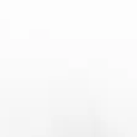
的不确定性始终存在，因此风险控制与心态管理必须贯穿