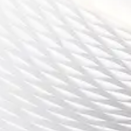
整个过程。只有在理性认知与稳定策略的基础
短期运气波动。
Prev Post
发表评论
内容