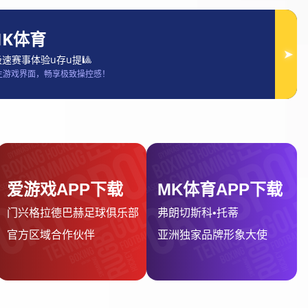
互动 OD体育平台