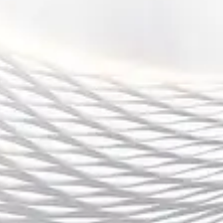
上，才能真正实现长期可持续的分析与判断，而不是依赖
Next Post