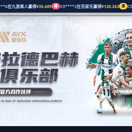
知道OD体育
足球赛事
体育资讯
企业服务
互
足球赛事
从零开始学会看懂足球赔率与投注技巧全面解析实用入门指南