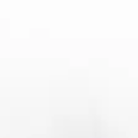
此外，购物与休闲服务区采用场景化商业布局，将品牌展示
与互动体验结合，通过沉浸式消费环境促进用户停留与转
化，从而实现商业价值与体验价值的双重提升。
四、智慧服务体系
以富游娱乐城在服务体系建设上引入智能化管理系统，通过
数字化平台实现入场管理、消费结算与信息引导的全流程优
化，大幅提升运营效率与用户便利性。
在用户体验层面，智能导览系统与移动端服务平台为游客提
供实时路线规划与项目推荐，使用户能够根据实时状态快速
选择最优娱乐与消费路径，提高整体体验流畅度。
同时，后台数据分析系统对用户行为进行动态建模，从而实
现个性化服务推荐与资源调度优化，使整个娱乐城在运营层