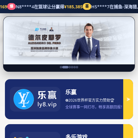
足球赛事
Home
以富游娱乐城为核心打造全新娱乐体验与休闲消费综
合指南解析全景
以富游娱乐城为核心打造全新娱乐体验与休闲消