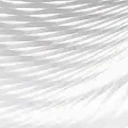
功能、创新娱乐项目，还是在安全性与数据保护方面，平台
都表现出了极高的水平，树立了行业的新标杆。通过这些创
新，KOK体育平台不仅吸引了大量用户的参与，还推动了体
育娱乐行业的变革。
在未来，随着技术的不断进步和用户需求的不断变化，KOK
体育平台有望继续引领体育娱乐的发展潮流。无论是虚拟现
实、人工智能，还是更加多样化的互动模式，平台都将不断
探索新的可能性，为用户带来更加丰富的娱乐体验。KOK体
育平台的成功案例，也为其他体育娱乐平台提供了宝贵的借
鉴经验，推动了行业的整体进步。
Prev Post
Next Post