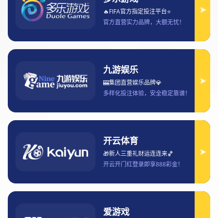
验与全新体育互动模式
Posted On:
2024-12-24 16:17:23
文章摘要的内容
KOK体育平台作为一种创新型体育娱乐平台，成功地结合了
体育竞技和娱乐互动，开创了全新的体育体验模式。本文将
从四个方面对KOK体育平台进行全面解析：一是平台的用户
体验设计，如何通过界面友好性和互动功能提升用户参与
感；二是平台的赛事直播与互动功能，探讨其如何打破传统
观看体验，实现观众与赛事的深度互动；三是平台的创新娱
乐项目，介绍其如何融合体育与娱乐，创造独特的娱乐新风
尚；四是平台的安全性与数据保护，分析其如何在保障用户
安全的前提下，创造健康、透明的体育环境。通过这些方面