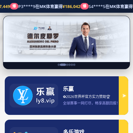
足球赛事
Home
玖博体育全新竞技体验引领运动潮流与健康生活方式
玖博体育全新竞技体验引领运动潮流与健康生活