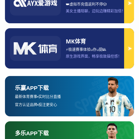
了运动爱好者对高水平竞技的追求，也让健康生活成为一种
时尚潮流。通过对这四个核心维度的详细分析，读者将清晰
认识到，玖博体育如何在现代体育领域中实现技术创新与人
文关怀的结合，为每个人提供独特的运动体验，同时塑造积
极向上的健康生活方式。
OD体育平台
1、创新竞技体验升级
玖博体育以科技创新为核心，全面升级竞技体验。从智能设
备到虚拟场景，运动者可以在更真实、更互动的环境中进行
锻炼。先进的传感器和数据分析技术，能够实时监测运动状
态，提供科学指导和即时反馈，让每一次训练更加高效。
同时，玖博体育注重多样化竞技模式的打造。不仅涵盖传统
运动项目，还融合了电子竞技、虚拟竞赛等新兴项目，让不
同兴趣和年龄段的运动者都能找到适合自己的竞技方式。这