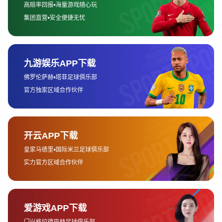
种创新体验不仅提升了参与感，也增强了竞技乐趣。
在竞技体验升级的过程中，玖博体育还强调个性化定制服
务。通过对用户数据的分析，系统能够自动调整训练强度、
运动时间和课程内容，使每一位运动者都能在最适合自己的
节奏下获得最佳锻炼效果。
2、智能健康管理服务
健康管理是玖博体育的另一大亮点。通过智能设备和移动应
用，运动者可以随时监测心率、血压、运动量等关键健康指
标。系统会根据数据生成个性化健康报告，为用户提供科学
的锻炼建议和生活方式调整方案。
玖博体育还结合营养与恢复管理，为用户提供全方位的健康
指导。从饮食计划到睡眠监控，再到康复训练，每一环节都
融入科学方法，确保运动效果最大化的同时，降低运动损伤