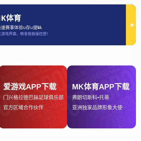
互动 OD体育平台