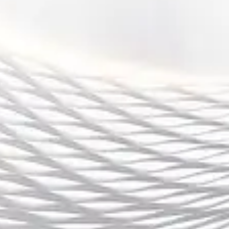
更均匀的字数，使全文更精细化地接近3000字**，而不
Next Post