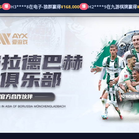
知道OD体育
足球赛事
体育资讯
企业服务
互
足球赛事
Home
雅虎体育深度解析最新赛事动态与球员表现趋势