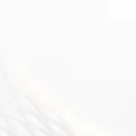
基于雅虎体育对赛事动态和球员表现的全面分
模型分析，可以识别出哪些球队或球员在接下
预测不仅考虑球队整体战绩，还包括关键球员
景，生成多种可能结果，让球迷和分析师可以
此外，雅虎体育还会结合外部因素，如天气、
的趋势预测。这种多维度分析方法，使预测结
总结：
通过雅虎体育的深度解析，我们可以清晰看到
的紧密联系。这种数据驱动的分析不仅帮助球
整体来看，雅虎体育的深度分析通过多维度的
洞察力。未来，随着数据采集和分析技术的不
析深度，为体育爱好者带来更丰富的理解和体
---