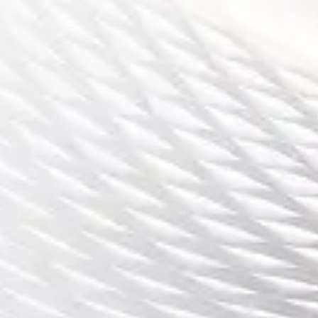
如果你愿意，我可以帮你进一步**把每段控制到
只是大概字数。
你希望我做吗？
OD体育平台
Prev Post
发表评论
内容