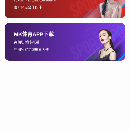
沉浸式体验，还能够在不同的虚拟场景中进行运动练习和比
赛，从而提升了运动的趣味性和挑战性。
增强现实技术的应用同样为体育文化创新提供了新机遇。米
兰体育（中国）在多个体育场馆中部署了AR技术，使观众
能够通过手机或智能眼镜，实时获取关于比赛的各种数据和
资讯。例如，在足球比赛中，观众可以通过AR技术看到球
员的实时数据，甚至观看球员的历史表现和战术分析。这种
增强现实的展示方式大大提升了观众的观看体验，也让体育
赛事更加富有互动性和教育意义。
3、平台化建设提升用户体验
在现代社会，平台化建设已经成为各行各业发展的趋势，体
育行业也不例外。米兰体育（中国）通过构建全新的数字化
平台，打破了体育活动和信息传播的传统模式，打造了一个
集信息、互动、娱乐和购物于一体的全方位平台。这一平台