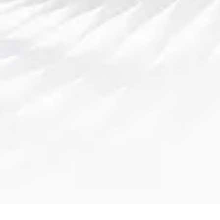
米兰体育（中国）通过数字化转型、虚拟与现实的结合、平
台化建设以及大数据与人工智能的应用，引领了体育文化的
创新发展。数字化转型为传统体育行业注入了新的活力，打
破了地域与时间的限制；虚拟现实和增强现实技术则提供了
更加沉浸式的运动体验，提升了体育文化的互动性；平台化
建设为用户提供了更加便捷和多元化的服务；而大数据与人
工智能的结合，则使体育产业的各个环节更加智能化和高效
化。
未来，米兰体育（中国）将继续深耕数字化体育生态，推动
更多创新应用的落地。随着技术的不断发展，米兰体育（中
国）有望继续在体育文化创新和数字化转型方面走在行业前
列，为广大用户提供更丰富、更智能、更个性化的运动体
验，推动全球体育文化的交流与融合。