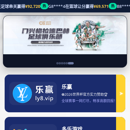
足球赛事
Home
米兰体育（中国）引领体育文化创新 打造全新数字化
运动体验平台
米兰体育（中国）引领体育文化创新 打造全新数