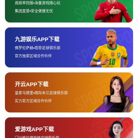
异。米兰体育（中国）针对这一特点，推出了一系列与数字
化技术相结合的互动活动，比如虚拟运动挑战赛和在线训练
课程，让年轻人能够在数字化环境中感受到体育的魅力，进
一步拓宽了体育文化的受众群体。
2、虚拟与现实的无缝结合
在数字化时代，虚拟与现实的无缝结合是体育行业创新的重
要方向之一。米兰体育（中国）通过先进的虚拟现实
（VR）和增强现实（AR）技术，成功实现了这一目标。通
过这些技术的应用，米兰体育（中国）为用户创造了一种全
新的运动体验。
首先，虚拟现实技术在米兰体育（中国）的平台上得到了广
泛应用。用户可以通过VR设备，身临其境地体验各种体育
项目的竞赛场景，甚至可以参与到虚拟的运动赛事中。这种
虚拟与现实结合的方式，不仅让用户能够享受到身临其境的