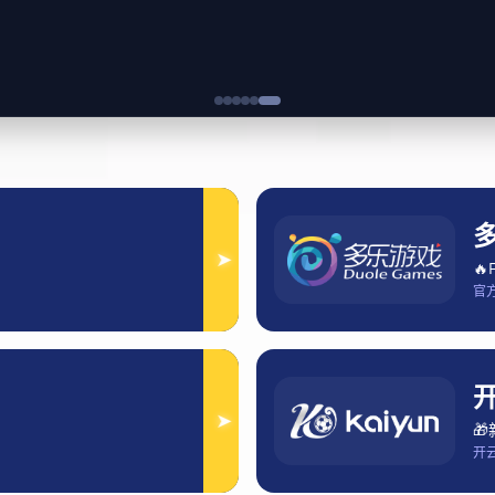
赛事动态与用户体验创新
分析了其在全球体育赛事动态跟踪与用户体验创新方面的
导
球体育赛事的覆盖与实时更新中扮演的核心角色，如何为
了十博体育在用户体验方面的创新举措，包括个性化推
感。然后，文章深入分析了十博体育如何通过大数据与人
析，增强平台的吸引力与竞争力。最后，文章总结了十博
球体育爱好者带来更加丰富的体验。通过四个层次的分
台的多维度优势。
精准更新
赛事的及时资讯与数据更新。无论是热门的足球、篮球比