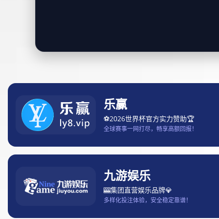
十博体育：全面解析全球体育
Posted On:
2025-03-17 18:56:45
文章摘要：本文围绕十博体育平台展开，详细
优势和特色。首先，本文介绍了十博体育在全
用户提供及时、全面的赛事信息。其次，探讨
荐、智能分析等，提升了用户的互动性与参与
工智能的结合，优化体育赛事的预判和结果分
体育如何不断创新、优化其产品和服务，为全
析，本文展示了十博体育作为全球体育娱乐平
1、全球体育赛事的广泛覆盖与
十博体育平台始终致力于为用户提供全球体育