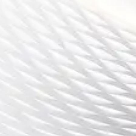
Prev Post
发表评论
内容