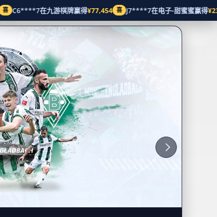
动 OD体育平台
新