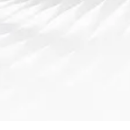
导航
知道OD体育
足球赛事
体育资讯
企业服务