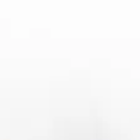
对于媒体和球迷群体，数据化研究有助于提升赛事解读的专
业性，使观赛体验从情绪化评价转向理性分析，增强对比赛
细节的理解。
在更高层面，相关研究还能为亚洲足球整体发展提供参考，
通过对亚冠联赛数据的系统分析，总结亚洲顶级赛事的竞技
特征与发展方向。
总结：
综合来看，基于正版亚冠官方数据解析球队表现与赛事走势
的深度研究报告，体现了现代足球研究由经验判断向数据驱
动转变的必然趋势。权威数据的系统运用，使球队实力评估
和赛事分析更加客观、精细。
未来，随着数据采集技术和分析方法的不断进步，此类研究
将在亚冠联赛乃至整个亚洲足球体系中发挥更大作用，为竞