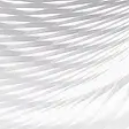
姓名
*
邮箱
*
网址
Save my name, email, and website in this browser
for the next time I comment.