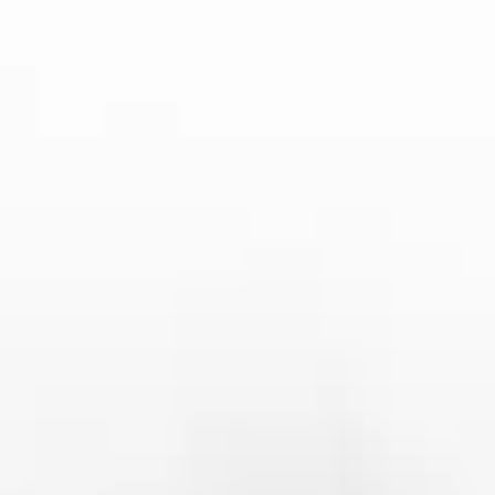
与者，更是创作者、评论员和传播者。玩家的互动方式将更
加丰富，包括赛事评论、直播互动、甚至参与赛事组织和运
营等，从而促进了玩家之间更深层次的互动。
此外，新的赛事生态与共创计划的实施，还能够带动社区的
活跃度和粘性。在这些新赛制和活动的带动下，玩家的参与
感将大大增强，同时，官方和玩家之间也能建立更加紧密的
联系。这种良性互动不仅提升了游戏的整体体验，也帮助
《王者荣耀》打造了一个更加健康、积极的玩家生态圈。
4、计划的长远意义与前景
此次赛事生态与玩家共创计划的发布，不仅是对当前电竞行
业趋势的响应，更是《王者荣耀》在电竞领域长远发展的战
略布局。从长远来看，这一计划将带来更为深远的影响，不
仅在游戏内的玩家生态中产生变化，也有可能在整个中国乃
至全球的电竞行业中掀起一股新的潮流。