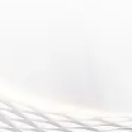
Next Post