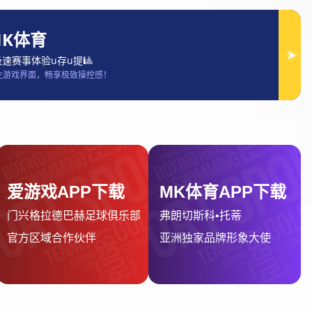
互动 OD体育平台