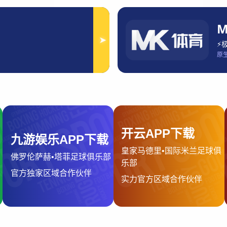
画质，在保证画面清晰度的同时，最大限度减少卡顿与延
频繁，对画面解析度和帧率提出了更高要求。高清平台通
出，使每一次突破、射门和战术跑位都呈现得更加细腻真
组成部分。通过低延迟编码与解码方案，现场解说、球迷
能感受到现场般的临场氛围。
内容的高度整合能力。平台不仅涵盖全部联赛轮次的实时
一纳入同一内容体系，避免用户在多个平台之间频繁切
构清晰的回放体系尤为重要。平台通常按照比赛进程、关