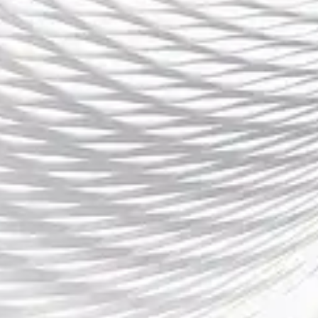
邮箱
*
browser for the next time I comment.