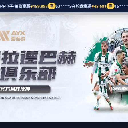
知道OD体育
足球赛事
体育资讯
企业服务
互
体育资讯
高清西甲在线观看入口一站式赛事直播与精彩回放平台高清