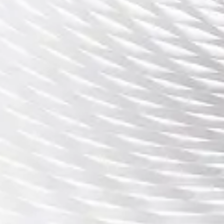
姓名
*
网址
Save my name, email, and website in this 