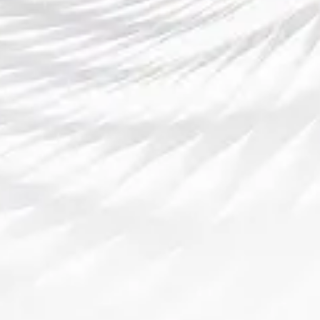
导航
网站地图
互
知道OD体育
XML
平
可
足球赛事
致
体育资讯
企业服务
互动 OD体育平台