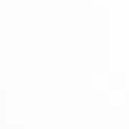
键事件进行节点划分，用户可以快速定位进球
同时，一站式平台还会结合球队、球员维度进
星表现，用户都能在同一入口中完成信息获取
三、以用户为中心体验
高清西甲在线观看平台的核心竞争力，最终体
事日程、直播入口和回放内容布局清晰，降低
在播放体验方面，平台通常支持多终端无缝衔
都可以在不同场景下保持一致的高清画质与操
个性化推荐也是提升体验的重要手段。通过分
彩片段和深度内容，让每一次打开应用都更贴