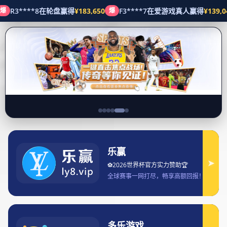
体育资讯
Home
平博体育全面解析：如何选择适合你的体育投注平台
并享受极致体验
平博体育全面解析：如何选择适合你的体育投注