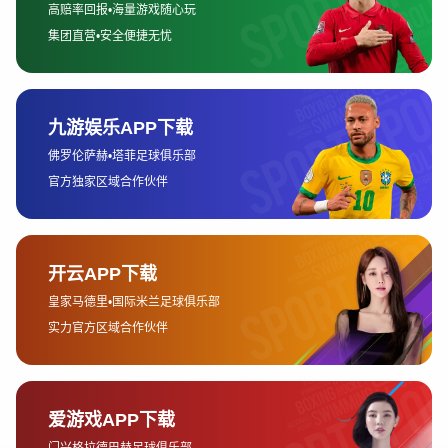
用户在选择平台时，还可以通过查看评价、社区反馈以及行
业排名来进行综合判断。一个长期稳定运营、拥有大量用户
基础的平台，通常在安全性和信誉方面更值得信赖。
2、赛事覆盖与玩法
一个优秀的体育投注平台，必须具备丰富的赛事资源。平台
所涵盖的体育赛事种类越多，用户能够参与的选择就越丰
富。从足球、篮球到网球、电竞等多种体育项目，全面的赛
事覆盖能够满足不同用户的兴趣需求。
除了赛事数量，投注玩法的多样性同样十分重要。平台若提
供多种投注形式，例如胜负玩法、让分玩法、大小分玩法
等，能够让用户根据自身的分析和策略进行更灵活的选择，
从而提升整体参与体验。