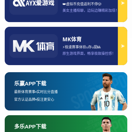
够第一时间获得最新的赛事信息和深入的赛事分析。这种高
质量内容的提供，使得平台的用户能够获取到具有高度可靠
性的体育资讯。
同时，赢点体育对赛事的分析不仅仅局限于简单的比分统计
或赛事预告，更通过数据对比和专业解读，帮助用户全面理
解赛事背后的战略布局与运动员的竞技状态。这种深入浅出
的分析，使得用户在快速浏览赛事信息的同时，能获得更丰
富的背景知识。
在赛事报道方面，赢点体育注重数据与事实的结合，通过独
家信息来源与及时报道，确保内容的准确无误。在赛事数据
统计方面，平台不仅提供常规的得分和排名，还深入到运动
员的体能状态、技战术分析等细节，帮助用户全面把握赛事
动态。
体育赛事