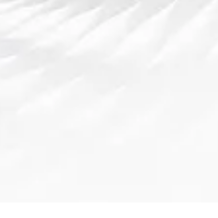
发表评论
内容
姓名
*
邮箱
*