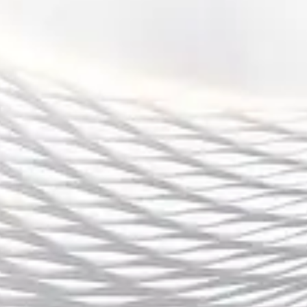
此外，赢点体育还在考虑与体育品牌和赞助商的合作，打造
更具商业价值的体育生态系统。通过与广告商和企业的合
作，赢点体育希望能够为用户提供更多增值服务，如付费内
容、专属会员特权等，为用户创造更多的价值。
总结：