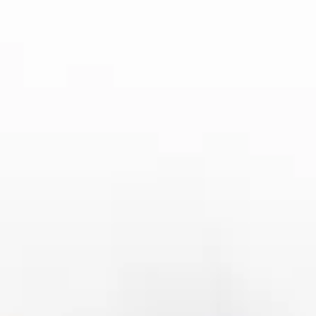
进行了创新应用。通过虚拟现实（VR）和增强现实（AR）
技术，平台为用户提供了沉浸式的观看体验，让用户在赛事
中获得更加身临其境的感受。这种技术的应用不仅丰富了赛
事内容，也极大地提升了用户体验。
4、赢点体育的未来发展：走向国际化与多元化
随着体育产业的不断发展，赢点体育也在积极拓展自己的业
务范畴。未来，赢点体育不仅会继续加深在国内市场的布
局，还将积极走向国际化，提供更多全球范围内的赛事资讯
和专业分析。通过与更多国际体育机构的合作，赢点体育希
望能够成为全球领先的体育资讯平台。
在多元化发展方面，赢点体育也在探索新的领域，除了传统
的赛事报道和分析，平台还计划推出更多的原创体育内容，
包括访谈节目、专家解读、赛事回顾等。这些内容不仅满足
了用户多样化的需求，还进一步增强了平台的综合竞争力。