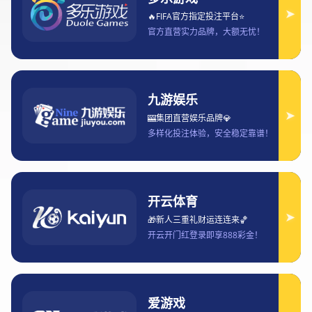
资讯平台
Posted On:
2026-03-18 21:58:25
随着体育产业的快速发展，专业的体育资讯平台变得尤为重
要。赢点体育作为国内领先的体育资讯平台，通过全方位解
析竞技赛事动态，致力于为用户提供准确、及时、权威的体
育信息，成为广大体育爱好者的重要资讯来源。本文将从四
个方面对赢点体育的特色进行分析，包括其内容精准性与权
威性、用户体验与互动性、技术创新与数据分析的应用，以
及赢点体育在未来体育行业中的发展前景。每个方面都将通
过详细的阐述，帮助读者深入了解赢点体育如何打造出一个
专业且全面的体育资讯平台。
1、精准性与权威性：构建内容的核心竞争力
赢点体育平台的成功关键之一在于其内容的精准性与权威
性。通过与国内外知名体育机构和专家的合作，赢点体育能