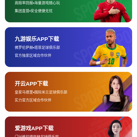
2、用户体验与互动性：增强平台黏性
赢点体育一直致力于优化用户体验，尤其是在平台的互动性
上做了大量工作。无论是移动端还是PC端，赢点体育的界面
都经过精心设计，确保用户能够快速找到自己感兴趣的内
容。平台在赛事直播、资讯更新和社交互动等方面的功能整
合，使得用户在使用过程中更加便捷。
平台提供了多样化的互动功能，包括评论区、投票系统、实
时讨论等，这不仅让用户能够与其他体育爱好者进行交流，
还增强了平台的社交属性。此外，赢点体育还通过社交媒体
和直播互动等方式，及时与用户保持联系，增加用户的参与
感和归属感。
为了提高用户粘性，赢点体育还推出了个性化推荐系统。基
于用户的浏览历史和喜好，平台能够精准推送相关的赛事信
息和分析文章，确保每个用户都能看到最符合其兴趣的内