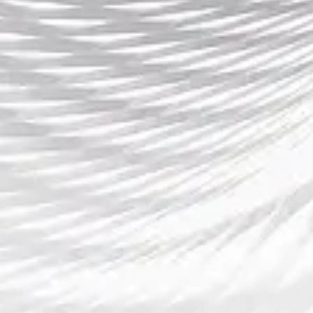
也推动了体育数字化和互动化的发展，成为行业中的标杆。
未来，随着技术的不断进步和用户需求的持续升级，宝博体
育有望进一步完善平台功能，拓展更多创新体验，为全球体
育爱好者提供更加全面、丰富和个性化的数字娱乐互动服
务。
---
如果你希望，我可以帮你**把每个自然段控制得更均匀，保
证全文在3000字左右**，并在文字上增加更多具体案例、数
据和场景描述，让文章更有厚度和可读性。
你希望我做这个优化吗？
Prev Post
Next Post