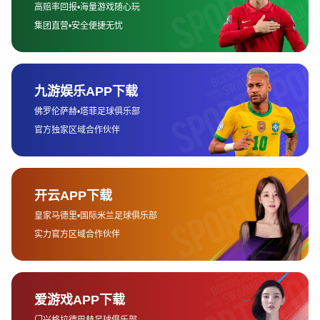
种智能化、多终端兼容的设计，显著提升了平台的普适性和
用户覆盖面。
体育赛事
2、丰富互动内容体验
宝博体育通过丰富多样的互动内容，为用户提供沉浸式的体
育娱乐体验。平台不仅涵盖了主流体育赛事的实时数据和精
彩集锦，还提供了虚拟竞技、模拟训练以及赛事预测等功
能，满足不同用户的兴趣需求。
平台推出了独特的赛事互动模块，用户可以在观看比赛的同
时进行即时投票、竞猜和评论。这种实时互动模式增强了用
户的参与感，使观赛过程不再是被动的，而是充满乐趣与挑
战。
同时，宝博体育还引入了多样化的奖励机制，通过积分、虚
拟道具及荣誉徽章等方式，激励用户积极参与平台互动。这