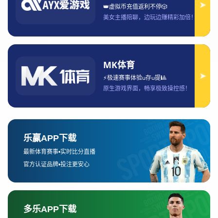
字化、娱乐化和互动化方面所展现的独特优势和未来潜力，
同时也为用户和业界提供了一个可参考的示范性模式。
1、智能化平台设计
宝博体育在平台设计上采用了先进的智能化技术，使用户可
以获得更流畅、更直观的操作体验。通过人工智能算法和大
数据分析，平台能够实时推荐用户感兴趣的体育内容，提升
用户的参与度和粘性。
平台界面设计简洁明快，功能布局科学合理，用户可以快速
找到赛事资讯、互动功能及个人数据统计等模块。这种智能
化设计不仅提升了用户体验，也让操作变得更加高效和便
捷。
此外，宝博体育还注重跨终端的兼容性，无论是在移动设
备、平板还是电脑端，用户都能够享受一致的优质体验。这