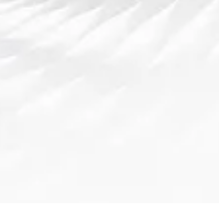
发表评论
内容
姓名
*