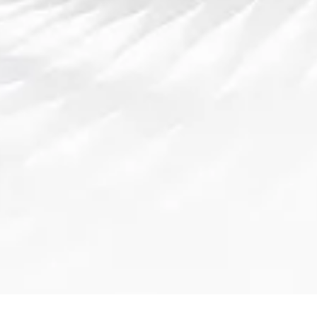
发表评论
内容
姓名
*
邮箱
*