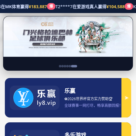
体育资讯
Home
MC体育全方位赛事解析与最新动态深度报道
MC体育全方位赛事解析与最新动态深度报道