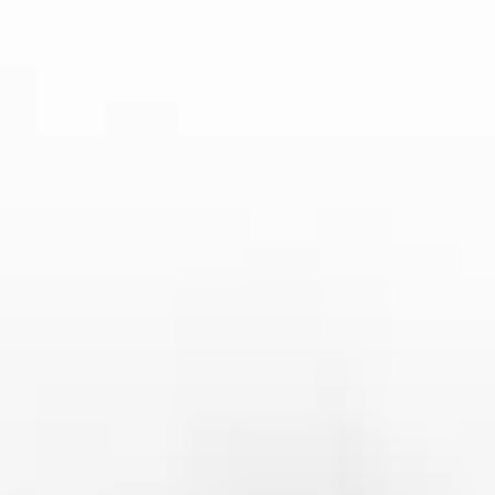
三、动态资讯实时覆盖
在信息传播速度至关重要的今天，MC体育建立了高效的新
闻采集与发布机制，确保用户能够第一时间获取赛事相关动
态。无论是转会消息、伤病报告还是赛前发布会内容，都能
实现快速更新。
MC体育通过全球信息网络，与多家体育机构及媒体建立合
作关系，确保资讯来源的权威性与准确性。这种多渠道信息
整合，使平台在竞争中保持领先优势。
此外，MC体育还注重突发事件的即时报道能力。例如在比
赛中出现争议判罚或突发状况时，平台能够迅速组织专家进
行解读，帮助观众理解事件背景与影响。
在移动端应用中，MC体育通过推送机制实现个性化资讯分
发，根据用户兴趣推荐相关内容。这种精准推送不仅提升了
用户体验，也增强了平台的用户粘性。