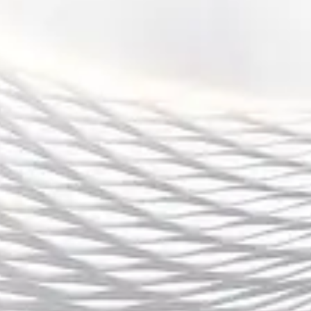
四、沉浸体验与互动升级
为了提升用户参与感，MC体育不断探索沉浸式内容体验，
通过多媒体技术打造更具吸引力的观赛环境。例如，结合视
频、动画与数据图表，使内容呈现更加立体化。
在互动方面，MC体育引入实时评论与弹幕系统，使观众能
够在观看赛事的同时表达观点，与其他用户进行交流。这种
互动形式增强了社区氛围，使观赛体验更加丰富。
此外，MC体育还推出竞猜与预测功能，让用户参与赛事结
果预测，从而提升参与度与娱乐性。这种互动机制不仅增强
用户粘性，也为平台创造更多价值空间。
在未来发展中，MC体育还计划引入虚拟现实与增强现实技
术，为用户提供更沉浸的观赛体验。通过技术创新，平台将
不断拓展体育内容的表现形式。