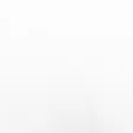
环境因素的全面分析，凯撒体育能够为赛事的组织者提供更
加科学的决策支持。这种数据驱动的方式，不仅提升了赛事
的运营效率，也保证了赛事的公平性和精彩程度。
其次，凯撒体育还通过人工智能为观众提供个性化的推荐服
务。根据观众的观赛历史和偏好，智能系统可以推荐最符合
其兴趣的赛事和相关内容。此外，凯撒体育还推出了智能客
服服务，帮助观众解决疑问，提升整体的用户体验。这种智
能化的服务，使得每一位观众都能获得独特的赛事观感。
4、全球化布局与国际化发展
凯撒体育不仅注重本地市场的布局，还积极推动全球化的发
展，努力将体育娱乐带向全球市场。通过全球化的布局，凯
撒体育不仅将其赛事引入多个国家和地区，也提升了品牌的
国际影响力。