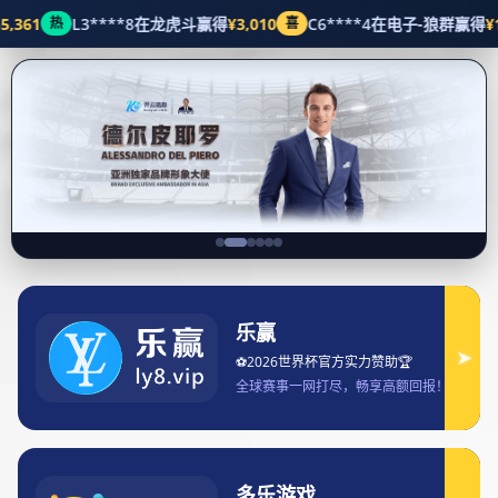
体育资讯
Home
凯撒体育引领全球赛事新格局打造多元化竞技与娱乐
融合新体验
凯撒体育引领全球赛事新格局打造多元化竞技与