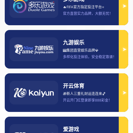
势助力未来选号
Posted On:
2024-12-10 05:08:55
文章摘要：
昨天，六合彩的最新开奖号码揭晓，吸引了无数购彩者的目
光。如何从历史的开奖数据中解读规律，预测未来的趋势，
成为了不少彩民关注的焦点。本文将围绕昨天的开奖号码，
分析其走势和规律，为未来的选号提供参考依据。文章首先
从四个方面进行深入分析：一是对昨天开奖号码的详细解
读，二是从历史数据中提取出可能的规律，三是对走势分析
的多角度探讨，四是如何根据这些分析来帮助彩民做出更合
理的选号决策。通过这些分析，彩民们可以更好地把握六合
彩的走势，提高中奖的几率。本文的目的在于帮助彩民更加
理性地参与彩票购买，避免盲目冲动，更有针对性地进行选
号。