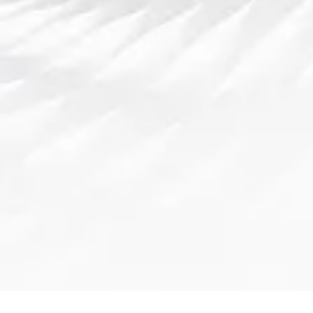
发表评论
内容
姓名
*