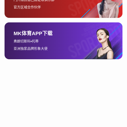
能会在未来某一期突然“爆发”。相反，频繁出现的热号也有
可能在短期内呈现下跌趋势。因此，综合考虑冷热号码的分
布情况，将有助于我们更合理地调整选号策略。
此外，历史数据还能够为我们揭示一些奇偶比、大小比、和
值等方面的规律。通过对这些维度的深入分析，彩民可以在
选号时，不仅仅依赖于个人的直觉，还能够在数据的支持下
做出更科学的决策。
3、走势分析与未来趋势
对昨日开奖号码的走势进行分析，能够帮助我们发现一些潜
在的规律。走势分析不仅仅是简单的数字排列，它更是对一
段时间内开奖号码变化的整体把握。通过对走势的分析，我
们可以推测出下一期可能出现的号码类型及其组合方式。
例如，最近几期的开奖号码呈现出某些趋势，比如某一类数
字（如1-10的数字）较为活跃，而某些范围内的数字则相对