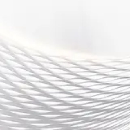
browser for the next time I comment.