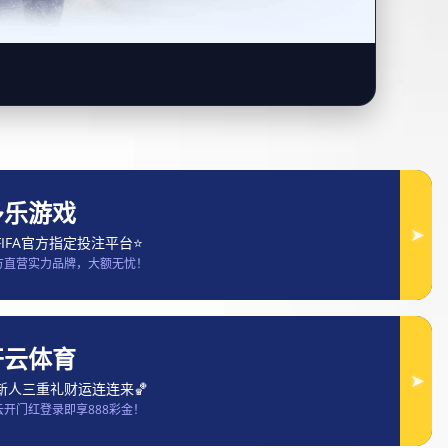
航
知道OD体育
足球赛事
体育资讯
企业服务