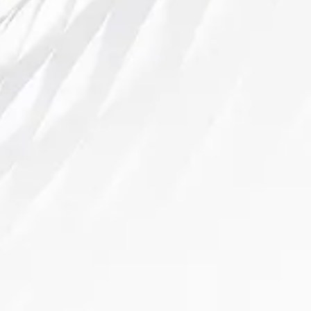
动 OD体育平台
Phone
13594780465
Email
tantamount@qq.com
Address
宁德市农蜻入口183号