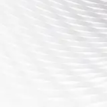
OD体育为全球用户提供专业的体育赛事投注服
务，涵盖足球、篮球、网球等多种热门赛事。
台通过合法认证，确保玩家的投注体验安全、
靠，同时结合多样的娱乐内容，让玩家享受极
的娱乐体验！
2023 - All Rights Reserved
在线投注
.