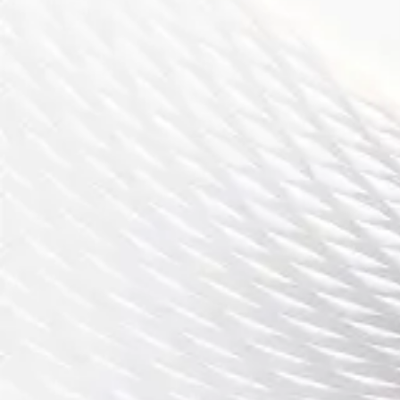
网址
Save my name, email, and website in this 