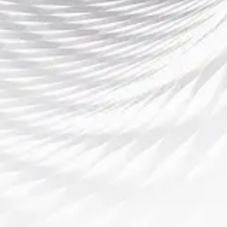
导航
网站地图
互
知道OD体育
XML
平
可
足球赛事
致
体育资讯
企业服务
互动 OD体育平台