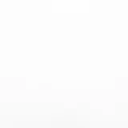
Next Post
邮箱
*