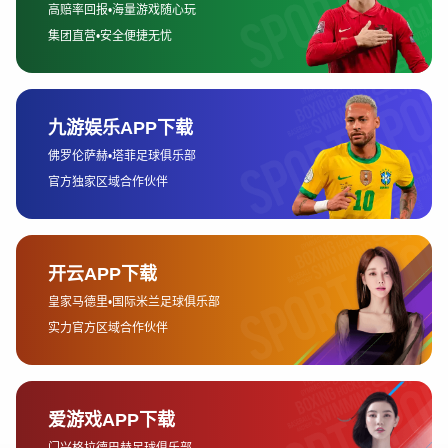
二、顶级赛事汇聚
电竞免费高清直播平台汇聚了全球范围内的顶级电竞赛事资
源，涵盖多种热门竞技项目。无论是团队对抗类赛事，还是
个人技术型对决，平台都能第一时间呈现权威赛事直播，让
观众足不出户便可领略世界级舞台的激烈碰撞。
以《entity["video_game","英雄联盟","moba game by
riot"]》全球总决赛、《entity["video_game","Dota
2","valve moba game"]》国际邀请赛以及
《entity["video_game","CS:GO","valve fps game"]》世界级
锦标赛为代表的顶级赛事，吸引了来自世界各地的顶尖战队
同台竞技。平台通过全程直播与赛后回放，为观众完整呈现