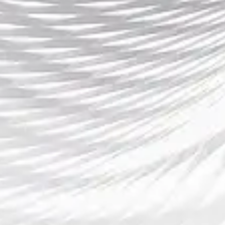
Prev Post
Next Post
发表评论
内容