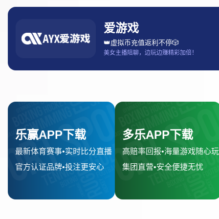
供一个详尽、系统的参考视角，让读者对XBT
1、平台架构与技术优势
XBTO平台的技术架构是其核心竞争力之一。
并保持极低的延迟，这对于数字资产市场的高
XBTO都能保证交易指令的快速响应，从而提
在数据处理方面，XBTO运用了先进的区块链
溯，这不仅有助于用户进行交易决策，也为平台
够优化交易算法，增强市场流动性，同时降低
平台的技术团队由经验丰富的工程师组成，他
XBTO通过持续技术研发，保持对行业前沿技
于领先水平，为全球用户提供高效、安全的交
2、产品服务与创新机制