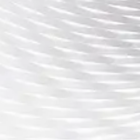
Prev Post
发表评论
内容