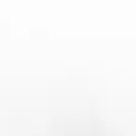
保全球用户能够便捷地进行交易和资金管理。通过持续优
逐步成为一个真正意义上的全球领先数字资产交易平台。