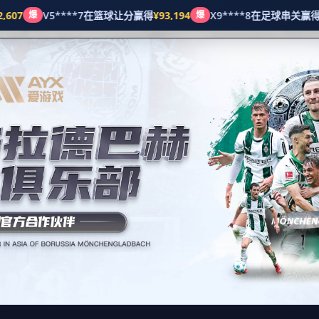
知道OD体育
足球赛事
体育资讯
企业服务
互
足球赛事
me
XBTO官网：探索全球领先的数字资产交易平台与创新