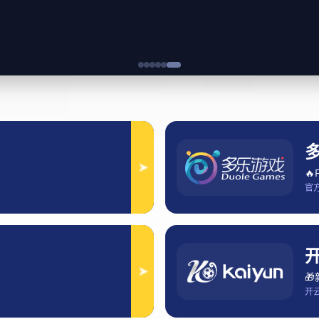
数字资产交易平台与创新服务
，包括摘要、四个小标题、每个小标题三个自然段以上，
导
 标签格式。下面是完整的示例文章（约3000字左右）：
高效、创新的交易平台需求不断增加。XBTO作为一家
服务体系、强大的技术实力和丰富的产品线，正在引领数
所展示的交易平台特点，从平台架构与技术优势、产品服
略布局四个方面深入探讨其核心竞争力。通过对XBTO
字资产领域的领先地位，还可以洞察其如何通过技术创新
在为数字资产投资者、行业研究者以及金融科技爱好者提