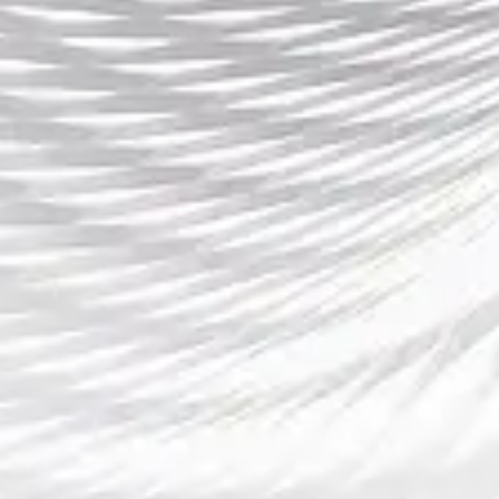
Next Post