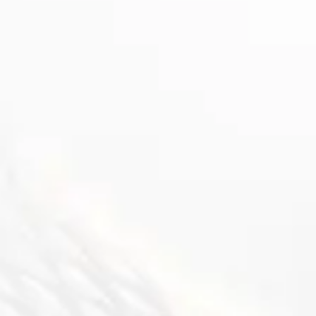
APP还能根据用户的运动量和身体需求，提供
平衡。
智能硬件的引入使得宝威体育APP成为了一个
展到用户的日常生活与健康管理，为用户提供
育APP将健康管理延伸至用户的每一个细节，
总结：
宝威体育APP通过其创新的功能设计，充分满
能化、个性化训练计划、社交功能到智能硬件的
体验。这些创新功能的结合，不仅提升了用户
通过不断优化用户体验和技术创新，宝威体育A
既能满足专业运动员的需求，也能帮助普通用户
硬件、人工智能等领域不断探索和创新，为用
康管理的发展。