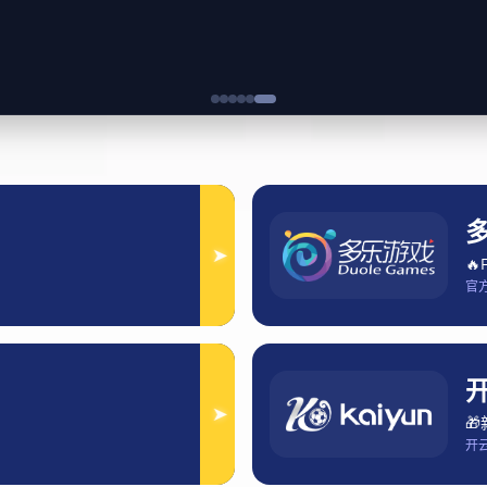
打造极致用户体验与智能运动管理平台
向数字化，运动爱好者对于精准、高效、个性化的运动管
导
注于智能运动管理的平台，凭借其创新的功能和卓越的用
方面对宝威体育APP的创新功能进行详细解析，探讨其
念，打造极致的用户体验，并实现智能运动管理。首先，
提升用户运动效果，其次，探讨APP在个性化训练计划方
户互动与激励，最后，我们将探讨APP如何通过智能硬
过这些创新功能，宝威体育APP为用户提供了一个全方