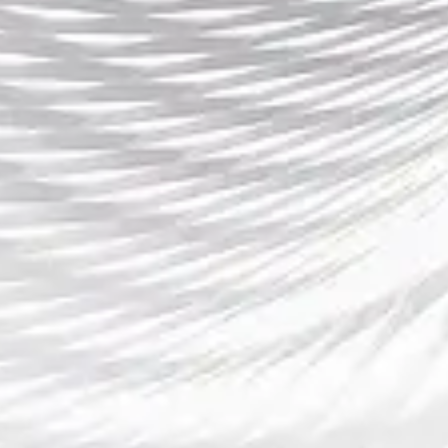
邮箱
*
browser for the next time I comment.