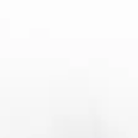
3、多元化内容扩展，丰富娱乐选择
GG体育平台的全新升级不仅仅体现在技术和界面方面，更
在于其内容的丰富多样性。平台不仅继续提供传统的体育赛
事，如足球、篮球、网球等，还通过引入电子竞技、虚拟体
育等全新项目，丰富了游戏的种类。玩家可以在这里找到各
式各样的娱乐活动，满足不同玩家的需求。
特别是在电子竞技方面，GG体育平台推出了多款热门游戏
的赛事直播和实时对战，吸引了大量电竞爱好者的关注。无
论是MOBA类游戏、FPS类游戏，还是战术竞技游戏，平台
都为玩家提供了一个公平、公正的竞技环境，支持玩家通过
平台进行实时比赛和观赛。此外，平台还举办了丰富多彩的
电竞赛事和活动，玩家可以通过参与赛事赢取丰厚的奖励，
提升了游戏的娱乐性和竞争性。
除了体育和电竞项目，GG体育平台还在虚拟体育领域进行
了探索。虚拟体育结合了真实体育与数字化技术，玩家可以