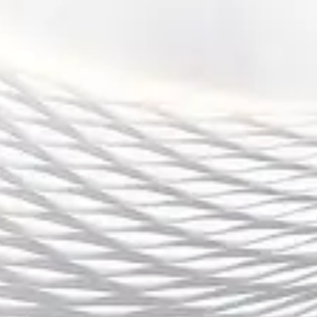
参与虚拟赛事的竞猜与投注，享受快速和紧张的游戏节奏。
这种新型的娱乐形式吸引了众多玩家的兴趣，平台凭借其强
大的技术支持，成功地将虚拟体育与传统体育赛事结合，为
玩家提供了全新的娱乐体验。
4、安全性升级，保护玩家权益
在数字娱乐世界中，玩家的账户安全和个人隐私是平台最为
重视的问题之一。GG体育平台在此次升级中加大了对安全
性的投入，强化了多重防护措施，确保玩家在使用平台时的
个人信息和资金安全。平台引入了更加先进的加密技术，所
有玩家的账户信息、交易记录等敏感数据都经过了严格加密
处理，防止数据泄露和非法访问。
平台还新增了双重身份验证功能，玩家可以通过短信验证
码、邮箱验证等方式，增加账号的安全防护等级。即便是玩
家的密码被盗取，未经验证的第三方仍无法登陆账户进行操