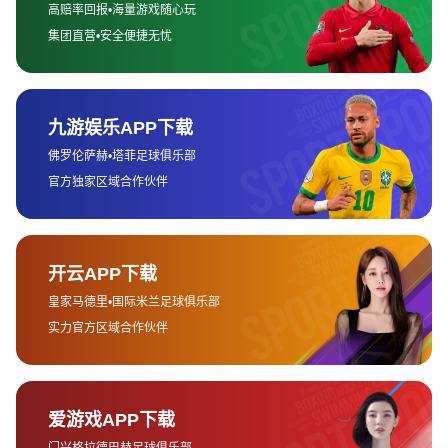
虚拟现实（VR）技术的应用。平台在某些游戏和赛事项目
中引入了这些前沿技术，创造了更加互动和沉浸的娱乐体
验。玩家可以通过VR设备参与到游戏中，亲身感受赛场的
氛围和比赛的紧张感。这些技术创新大大提升了玩家的游戏
乐趣，使得GG体育平台成为了数字娱乐领域的佼佼者。
OD体育
2、优化用户界面，简化操作流程
GG体育平台全新升级的另一个亮点就是对用户界面的优
化。平台的UI设计团队根据玩家的需求和反馈，进行了大规
模的界面更新，力求使每一个操作都变得更加直观和便捷。
升级后的界面采用了更加清晰的布局和色彩搭配，减少了复
杂的操作步骤，让新老玩家都能够迅速上手。
此外，GG体育平台还优化了导航功能，玩家可以更轻松地